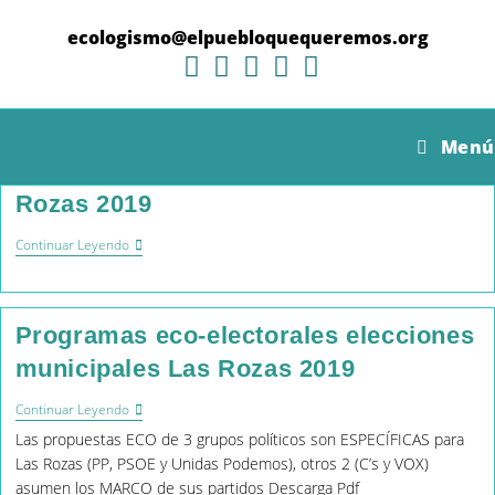
Ir
al
ecologismo@elpuebloquequeremos.org
contenido
Comparativa de programas políticos
Menú
en sostenibilidad medioambiental Las
Rozas 2019
Comparativa
Continuar Leyendo
De
Programas
Políticos
En
Programas eco-electorales elecciones
Sostenibilidad
Medioambiental
municipales Las Rozas 2019
Las
Rozas
2019
Programas
Continuar Leyendo
Eco-
Las propuestas ECO de 3 grupos políticos son ESPECÍFICAS para
Electorales
Elecciones
Las Rozas (PP, PSOE y Unidas Podemos), otros 2 (C’s y VOX)
Municipales
asumen los MARCO de sus partidos Descarga Pdf