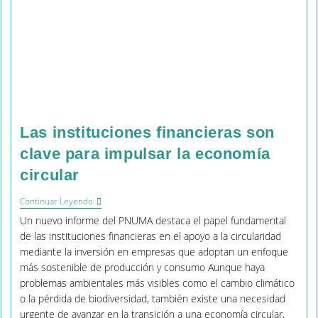
Las instituciones financieras son
clave para impulsar la economía
circular
Las
Continuar Leyendo
Instituciones
Un nuevo informe del PNUMA destaca el papel fundamental
Financieras
Son
de las instituciones financieras en el apoyo a la circularidad
Clave
mediante la inversión en empresas que adoptan un enfoque
Para
más sostenible de producción y consumo Aunque haya
Impulsar
La
problemas ambientales más visibles como el cambio climático
Economía
o la pérdida de biodiversidad, también existe una necesidad
Circular
urgente de avanzar en la transición a una economía circular,