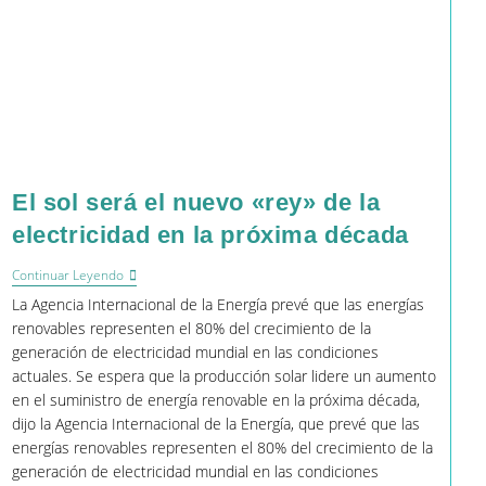
El sol será el nuevo «rey» de la
electricidad en la próxima década
El
Continuar Leyendo
Sol
La Agencia Internacional de la Energía prevé que las energías
Será
El
renovables representen el 80% del crecimiento de la
Nuevo
generación de electricidad mundial en las condiciones
«rey»
actuales. Se espera que la producción solar lidere un aumento
De
La
en el suministro de energía renovable en la próxima década,
Electricidad
dijo la Agencia Internacional de la Energía, que prevé que las
En
energías renovables representen el 80% del crecimiento de la
La
Próxima
generación de electricidad mundial en las condiciones
Década