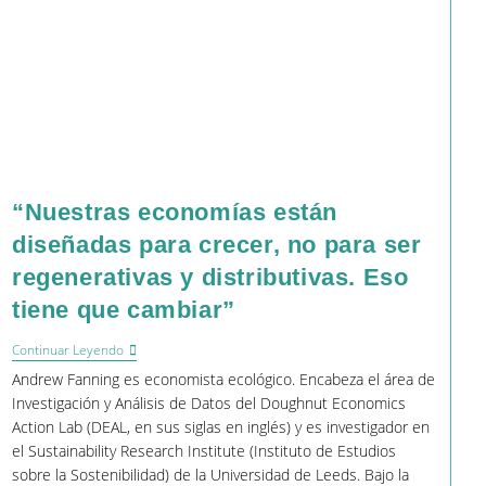
“Nuestras economías están
diseñadas para crecer, no para ser
regenerativas y distributivas. Eso
tiene que cambiar”
“Nuestras
Continuar Leyendo
Economías
Andrew Fanning es economista ecológico. Encabeza el área de
Están
Diseñadas
Investigación y Análisis de Datos del Doughnut Economics
Para
Action Lab (DEAL, en sus siglas en inglés) y es investigador en
Crecer,
el Sustainability Research Institute (Instituto de Estudios
No
Para
sobre la Sostenibilidad) de la Universidad de Leeds. Bajo la