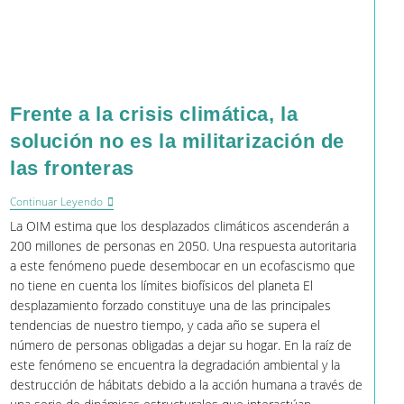
Frente a la crisis climática, la
solución no es la militarización de
las fronteras
Frente
Continuar Leyendo
A
La OIM estima que los desplazados climáticos ascenderán a
La
Crisis
200 millones de personas en 2050. Una respuesta autoritaria
Climática,
a este fenómeno puede desembocar en un ecofascismo que
La
no tiene en cuenta los límites biofísicos del planeta El
Solución
No
desplazamiento forzado constituye una de las principales
Es
tendencias de nuestro tiempo, y cada año se supera el
La
número de personas obligadas a dejar su hogar. En la raíz de
Militarización
De
este fenómeno se encuentra la degradación ambiental y la
Las
destrucción de hábitats debido a la acción humana a través de
Fronteras