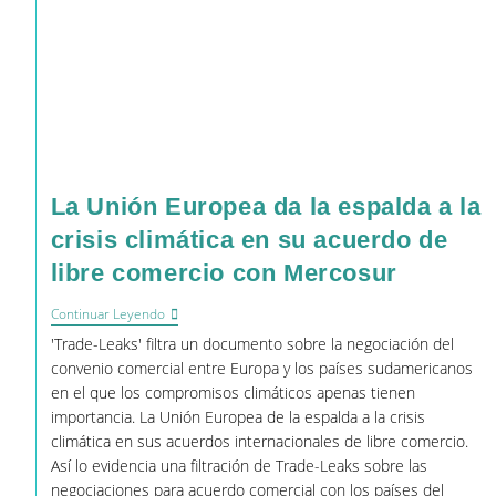
La Unión Europea da la espalda a la
crisis climática en su acuerdo de
libre comercio con Mercosur
La
Continuar Leyendo
Unión
'Trade-Leaks' filtra un documento sobre la negociación del
Europea
Da
convenio comercial entre Europa y los países sudamericanos
La
en el que los compromisos climáticos apenas tienen
Espalda
importancia. La Unión Europea de la espalda a la crisis
A
La
climática en sus acuerdos internacionales de libre comercio.
Crisis
Así lo evidencia una filtración de Trade-Leaks sobre las
Climática
negociaciones para acuerdo comercial con los países del
En