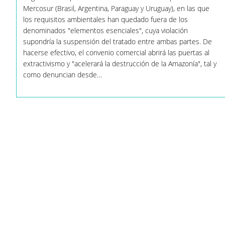
Su
Mercosur (Brasil, Argentina, Paraguay y Uruguay), en las que
Acuerdo
los requisitos ambientales han quedado fuera de los
De
Libre
denominados "elementos esenciales", cuya violación
Comercio
supondría la suspensión del tratado entre ambas partes. De
Con
hacerse efectivo, el convenio comercial abrirá las puertas al
Mercosur
extractivismo y "acelerará la destrucción de la Amazonía", tal y
como denuncian desde…