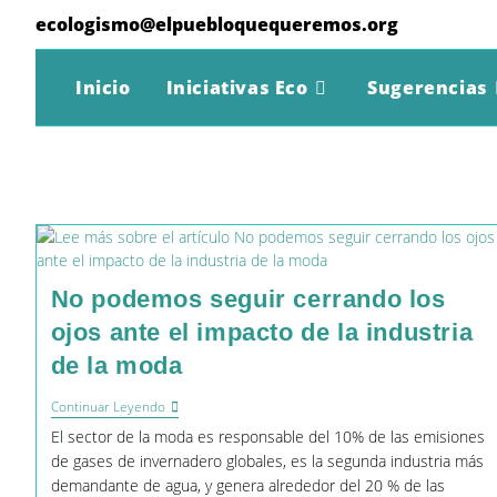
Ir
ecologismo@elpuebloquequeremos.org
al
contenido
Inicio
Iniciativas Eco
Sugerencias
No podemos seguir cerrando los
ojos ante el impacto de la industria
de la moda
No
Continuar Leyendo
Podemos
El sector de la moda es responsable del 10% de las emisiones
Seguir
Cerrando
de gases de invernadero globales, es la segunda industria más
Los
demandante de agua, y genera alrededor del 20 % de las
Ojos