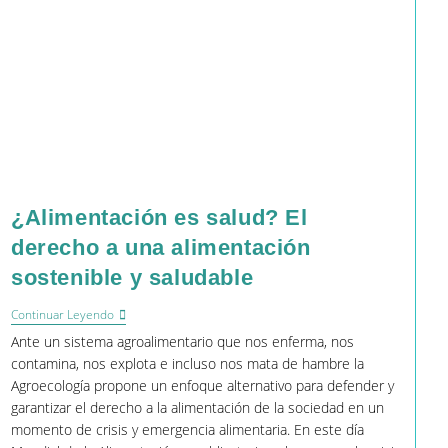
¿Alimentación es salud? El
derecho a una alimentación
sostenible y saludable
¿Alimentación
Continuar Leyendo
Es
Ante un sistema agroalimentario que nos enferma, nos
Salud?
El
contamina, nos explota e incluso nos mata de hambre la
Derecho
Agroecología propone un enfoque alternativo para defender y
A
garantizar el derecho a la alimentación de la sociedad en un
Una
Alimentación
momento de crisis y emergencia alimentaria. En este día
Sostenible