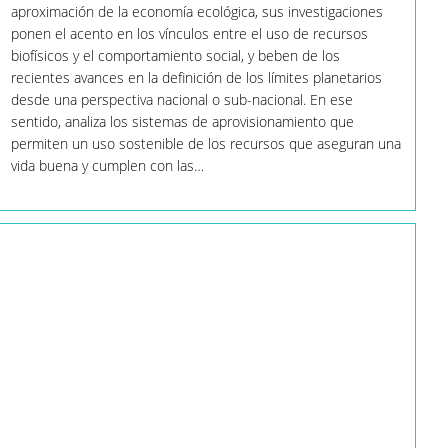
Ser
aproximación de la economía ecológica, sus investigaciones
Regenerativas
ponen el acento en los vínculos entre el uso de recursos
Y
Distributivas.
biofísicos y el comportamiento social, y beben de los
Eso
recientes avances en la definición de los límites planetarios
Tiene
Que
desde una perspectiva nacional o sub-nacional. En ese
Cambiar”
sentido, analiza los sistemas de aprovisionamiento que
permiten un uso sostenible de los recursos que aseguran una
vida buena y cumplen con las…