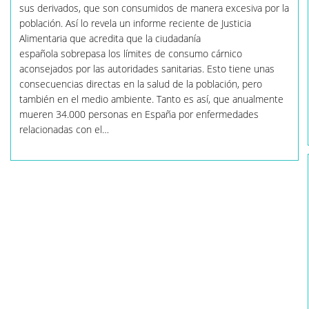
Superior
sus derivados, que son consumidos de manera excesiva por la
A
población. Así lo revela un informe reciente de Justicia
Las
Recomendaciones
Alimentaria que acredita que la ciudadanía
Sanitarias
española sobrepasa los límites de consumo cárnico
Y
Ecológicas
aconsejados por las autoridades sanitarias. Esto tiene unas
consecuencias directas en la salud de la población, pero
también en el medio ambiente. Tanto es así, que anualmente
mueren 34.000 personas en España por enfermedades
relacionadas con el…