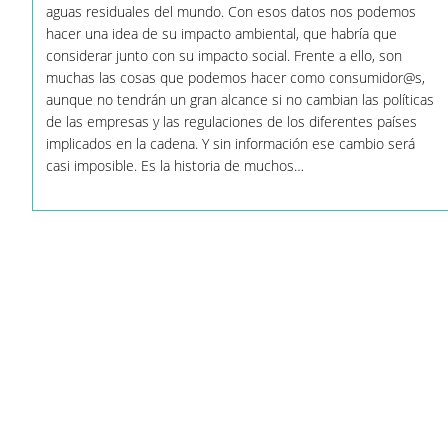
aguas residuales del mundo. Con esos datos nos podemos
Ante
El
hacer una idea de su impacto ambiental, que habría que
Impacto
considerar junto con su impacto social. Frente a ello, son
De
muchas las cosas que podemos hacer como consumidor@s,
La
Industria
aunque no tendrán un gran alcance si no cambian las políticas
De
de las empresas y las regulaciones de los diferentes países
La
Moda
implicados en la cadena. Y sin información ese cambio será
casi imposible. Es la historia de muchos…