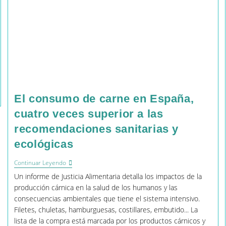
El consumo de carne en España,
cuatro veces superior a las
recomendaciones sanitarias y
ecológicas
El
Continuar Leyendo
Consumo
Un informe de Justicia Alimentaria detalla los impactos de la
De
Carne
producción cárnica en la salud de los humanos y las
En
consecuencias ambientales que tiene el sistema intensivo.
España,
Filetes, chuletas, hamburguesas, costillares, embutido... La
Cuatro
Veces
lista de la compra está marcada por los productos cárnicos y