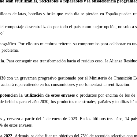
 sean reutilizables, reciclables o reparables y la obsolescencia programa
lones de latas, botellas y briks que cada día se pierden en España puedan reu
l compostaje descentralizado por todo el país como mejor opción, no solo a su
do’
ográfico. Por ello sus miembros reiteran su compromiso para colaborar en una t
el problema.
ia.
Para conseguir esa transformación hacia el residuo cero, la Alianza Residuo
030
con un gravamen progresivo gestionado por el Ministerio de Transición E
ue acabará repercutiendo en los consumidores y no fomentará la reutilización.
potencien la utilización de estos envases
o productos por encima de los de 
de bebidas para el año 2030; los productos menstruales, pañales y toallitas húm
s y cerveza a partir del 1 de enero de 2023. En los últimos tres años, 14 p
0% de estos envases.
 a 2022.
Además, se debe fijar un objetivo del 75% de recogida selectiva con m