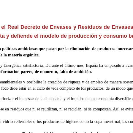
e el Real Decreto de Envases y Residuos de Envases
nta y defiende el modelo de producción y consumo bas
líticas ambiciosas que pasan por la eliminación de productos innecesarios
de la materia orgánica.
 Energética satisfactoria. Durante el último mes, España ha empezado a avanz
nsformación parece, de momento, falto de ambición.
bientales y posibilite la creación de riqueza y de empleo de manera sostenibl
l foco debe estar en el ciclo de vida completo de los productos, de un modo que 
zar el bienestar de la ciudadanía y el impulso de una economía diversificad
se en residuos que ni se reutilizan, ni se reciclan, ni se compostan. Así, se ev
 vidrio rellenables o los productos de higiene como la copa menstrual, las com