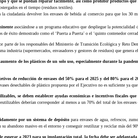
po y que se puedan reparar fácilmente, así como prohibir productos que no
stergados en el tiempo (residuos textiles).
la ciudadanía devolver los envases de bebida al comercio para que los 30 mil
minente
asociándose a un programa educativo que despliegue la potencialidad de
dos de éxito demostrado como el ‘Puerta a Puerta’ o el ‘quinto contenedor cerra
or parte de los responsables del Ministerio de Transición Ecológica y Reto Dem
misma industria (supermercados, envasadores y gestores de residuos) que genera 
aumento de los plásticos de un solo uso, especialmente durante la pandem
jetivos de reducción de envases del 50% para el 2025 y del 80% para el 2
envases desechables de plástico propuesta por el Ejecutivo no es suficiente ya q
izables, se deben establecer ayudas económicas e incentivos fiscales que 
eutilizables deberían corresponder al menos a un 70% del total de los envases 
didamente por un sistema de depósito
para envases de agua, refrescos, zumo
con su abandono masivo en el entorno y conseguir reutilizar y reciclar más del 9
de esperar a 2023 para su implantación total, la fecha debe ser adelantada