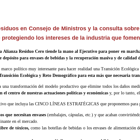
siduos en Consejo de Ministros y la consulta sobr
e protegiendo los intereses de la industria que fome
 Alianza Residuo Cero tiende la mano al Ejecutivo para poner en marcha po
de depósito para envases de bebidas y la recuperación masiva y de calidad 
marco político muy interesante para hacer realidad una Transición Ecológica y
e Transición Ecológica y Reto Demográfico para esta más que necesaria tra
una transformación del modelo productivo que elimine todos los daños medioam
n el centro de nuestras actuaciones políticas y económicas
y, por lo tanto, e
cutivo que incluya las CINCO LÍNEAS ESTRATÉGICAS que proponemos para priori
tos que necesitan envases
(embalajes, cápsulas, etc.) y que acaban convirtiéndo
minante en el mercado.
ibre de tóxicos,
como las botellas de bebidas o los envases de alimentación de