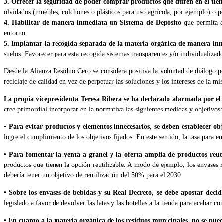
3. Ofrecer la seguridad de poder comprar productos que duren en el tiem
olvidados (muebles, colchones o plásticos para uso agrícola, por ejemplo) o po
4. Habilitar de manera inmediata un Sistema de Depósito
que permita a 
entorno.
5. Implantar la recogida separada de la materia orgánica de manera in
suelos. Favorecer para esta recogida sistemas transparentes y/o individualiza
Desde la Alianza Residuo Cero se considera positiva la voluntad de diálogo p
reciclaje de calidad en vez de perpetuar las soluciones y los intereses de la 
La propia vicepresidenta Teresa Ribera se ha declarado alarmada por el 
cree primordial incorporar en la normativa las siguientes medidas y objetivos:
•
Para evitar productos y elementos innecesarios, se deben establecer ob
logre el cumplimiento de los objetivos fijados. En este sentido, la tasa para 
• Para fomentar la venta a granel y la oferta amplia de productos reutil
productos que tienen la opción reutilizable. A modo de ejemplo, los envases r
debería tener un objetivo de reutilización del 50% para el 2030.
• Sobre los envases de bebidas y su Real Decreto, se debe apostar deci
legislado a favor de devolver las latas y las botellas a la tienda para acabar 
• En cuanto a la materia orgánica de los residuos municipales, no se pue