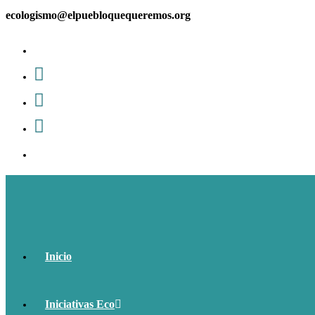
Ir
ecologismo@elpuebloquequeremos.org
al
contenido
Inicio
Iniciativas Eco