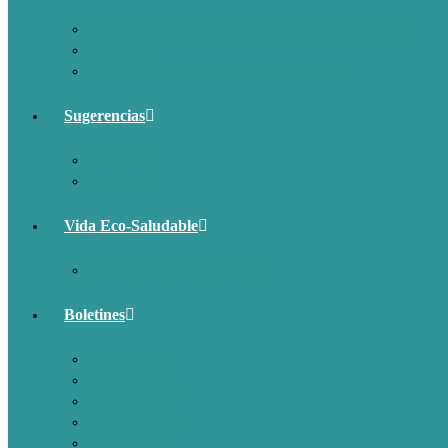
Estrategia Local Contra el Cambio Climático
Acciones
Programas eco grupos municipales
Sugerencias
Informes
LIBROS
Vida Eco-Saludable
Conoce tu entorno en bici
Boletines
Abril 2022
JULIO 2021
JUNIO 2021
MAYO 2021
ABRIL 2021