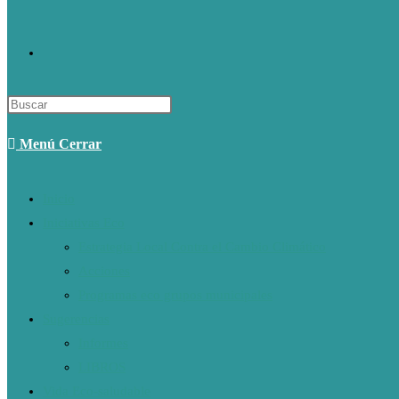
Alternar
Búsqueda
Menú
Cerrar
De
Inicio
Iniciativas Eco
La
Estrategia Local Contra el Cambio Climático
Acciones
Web
Programas eco grupos municipales
Sugerencias
Informes
LIBROS
Vida Eco-saludable