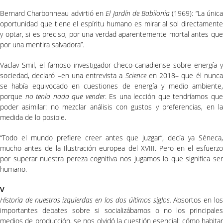
Bernard Charbonneau advirtió en
El Jardín de Babilonia
(1969): “La únic
oportunidad que tiene el espíritu humano es mirar al sol directamente
y optar, si es preciso, por una verdad aparentemente mortal antes que
por una mentira salvadora”.
Vaclav Smil, el famoso investigador checo-canadiense sobre energía y
sociedad, declaró –en una entrevista a
Science
en 2018– que él nunc
se había equivocado en cuestiones de energía y medio ambiente,
porque
no tenía nada que vender
. Es una lección que tendríamos qu
poder asimilar: no mezclar análisis con gustos y preferencias, en la
medida de lo posible.
“Todo el mundo prefiere creer antes que juzgar”, decía ya Séneca,
mucho antes de la Ilustración europea del XVIII. Pero en el esfuerzo
por superar nuestra pereza cognitiva nos jugamos lo que significa ser
humano.
V
Historia de nuestras izquierdas en los dos últimos siglos.
Absortos en lo
importantes debates sobre si socializábamos o no los principales
medios de producción, se nos olvidó la cuestión esencial: cómo habitar