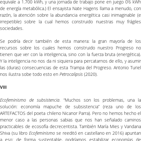
equivale a 1.700 kWh, y una jornada de trabajo pone en juego 0’6 kWh
de energía metabólica.) El ensayista Nate Hagens llama a menudo, con
razón, la atención sobre la abundancia energética casi inimaginable (e
irrepetible) sobre la cual hemos construido nuestras muy frágiles
sociedades.
Se podría decir también de esta manera: la gran mayoría de los
recursos sobre los cuales hemos construido nuestro Progreso no
tienen que ver con la inteligencia, sino con la fuerza bruta (energética).
Y la inteligencia no nos da ni siquiera para percatarnos de ello, y asumir
las (duras) consecuencias de esta Trampa del Progreso. Antonio Turiel
nos ilustra sobe todo esto en
Petrocalipsis
(2020).
VIII
Ecofeminismo de subsistencia.
“Muchos son los problemas, una la
solución: economía mapuche de subsistencia” (reza uno de los
ARTEFACTOS del poeta chileno Nicanor Parra). Pero no hemos hecho el
menor caso a las personas sabias que nos han señalado caminos
practicables de ecosofía decrecentista. También María Mies y Vandana
Shiva (su libro
Ecofeminismo
se reeditó en castellano en 2016) apuntan
a eso: de forma sustentable, podríamos estabilizar economías de