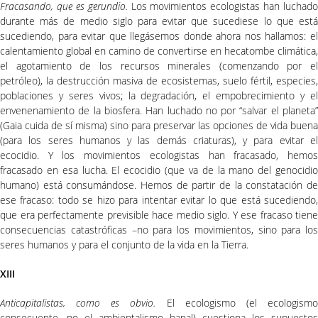
Fracasando, que es gerundio.
Los movimientos ecologistas han luchado
durante más de medio siglo para evitar que sucediese lo que está
sucediendo, para evitar que llegásemos donde ahora nos hallamos: el
calentamiento global en camino de convertirse en hecatombe climática,
el agotamiento de los recursos minerales (comenzando por el
petróleo), la destrucción masiva de ecosistemas, suelo fértil, especies,
poblaciones y seres vivos; la degradación, el empobrecimiento y el
envenenamiento de la biosfera. Han luchado no por “salvar el planeta”
(Gaia cuida de sí misma) sino para preservar las opciones de vida buena
(para los seres humanos y las demás criaturas), y para evitar el
ecocidio. Y los movimientos ecologistas han fracasado, hemos
fracasado en esa lucha. El ecocidio (que va de la mano del genocidio
humano) está consumándose. Hemos de partir de la constatación de
ese fracaso: todo se hizo para intentar evitar lo que está sucediendo,
que era perfectamente previsible hace medio siglo. Y ese fracaso tiene
consecuencias catastróficas –no para los movimientos, sino para los
seres humanos y para el conjunto de la vida en la Tierra.
XIII
Anticapitalistas, como es obvio.
El ecologismo (el ecologism
consecuente, no el ambientalismo banal) cuestiona los supuestos