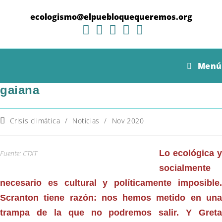
Ir
al
ecologismo@elpuebloquequeremos.org
contenido
Contra el insondable nihilismo que
Menú
prevalece, precisamos una cultura
gaiana
Categoría
Crisis climática
/
Noticias
/
Nov 2020
de
la
entrada:
Lo ecológica y
Fuente: CTXT
socialmente
necesario es cultural y políticamente imposible.
Scranton tiene razón: nos hemos metido en una
trampa de la que no podremos salir. Y Greta