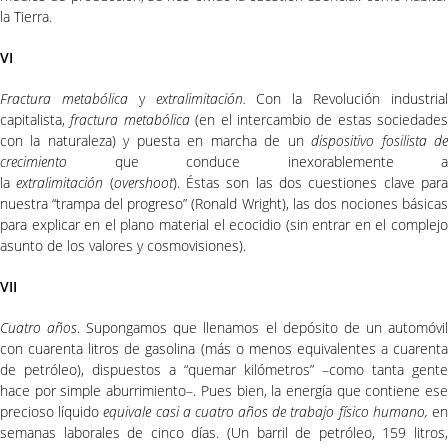
la Tierra.
VI
Fractura metabólica
y
extralimitación.
Con la Revolución industria
capitalista,
fractura metabólica
(en el intercambio de estas sociedades
con la naturaleza) y puesta en marcha de un
dispositivo fosilista d
crecimiento
que conduce inexorablemente a
la
extralimitación
(
overshoot
). Éstas son las dos cuestiones clave par
nuestra “trampa del progreso” (Ronald Wright), las dos nociones básicas
para explicar en el plano material el ecocidio (sin entrar en el complejo
asunto de los valores y cosmovisiones).
VII
Cuatro años
. Supongamos que llenamos el depósito de un automóvi
con cuarenta litros de gasolina (más o menos equivalentes a cuarenta
de petróleo), dispuestos a “quemar kilómetros” –como tanta gente
hace por simple aburrimiento–. Pues bien, la energía que contiene ese
precioso líquido
equivale casi a cuatro años de trabajo físico humano,
e
semanas laborales de cinco días. (Un barril de petróleo, 159 litros,