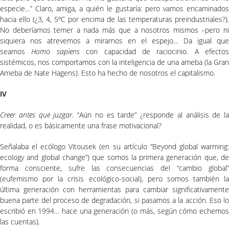
especie…” Claro, amiga, a quién le gustaría: pero vamos encaminados
hacia ello (¿3, 4, 5ºC por encima de las temperaturas preindustriales?).
No deberíamos temer a nada más que a nosotros mismos –pero ni
siquiera nos atrevemos a mirarnos en el espejo… Da igual que
seamos
Homo sapiens
con capacidad de raciocinio. A efectos
sistémicos, nos comportamos con la inteligencia de una ameba (la Gran
Ameba de Nate Hagens). Esto ha hecho de nosotros el capitalismo.
IV
Creer antes que juzgar.
“Aún no es tarde” ¿responde al análisis de la
realidad, o es básicamente una frase motivacional?
Señalaba el ecólogo Vitousek (en su artículo “Beyond global warming:
ecology and global change”) que somos la primera generación que, de
forma consciente, sufre las consecuencias del “cambio global”
(eufemismo por la crisis ecológico-social), pero somos también la
última generación con herramientas para cambiar significativamente
buena parte del proceso de degradación, si pasamos a la acción. Eso lo
escribió en 1994… hace una generación (o más, según cómo echemos
las cuentas).