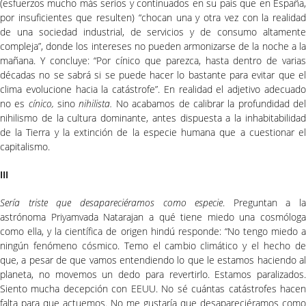
(esfuerzos mucho más serios y continuados en su país que en España,
por insuficientes que resulten) “chocan una y otra vez con la realidad
de una sociedad industrial, de servicios y de consumo altamente
compleja”, donde los intereses no pueden armonizarse de la noche a la
mañana. Y concluye: “Por cínico que parezca, hasta dentro de varias
décadas no se sabrá si se puede hacer lo bastante para evitar que el
clima evolucione hacia la catástrofe”. En realidad el adjetivo adecuado
no es
cínico,
sino
nihilista.
No acabamos de calibrar la profundidad de
nihilismo de la cultura dominante, antes dispuesta a la inhabitabilidad
de la Tierra y la extinción de la especie humana que a cuestionar el
capitalismo.
III
Sería triste que desapareciéramos como especie
. Preguntan a la
astrónoma Priyamvada Natarajan a qué tiene miedo una cosmóloga
como ella, y la científica de origen hindú responde: “No tengo miedo a
ningún fenómeno cósmico. Temo el cambio climático y el hecho de
que, a pesar de que vamos entendiendo lo que le estamos haciendo al
planeta, no movemos un dedo para revertirlo. Estamos paralizados.
Siento mucha decepción con EEUU. No sé cuántas catástrofes hacen
falta para que actuemos. No me gustaría que desapareciéramos como