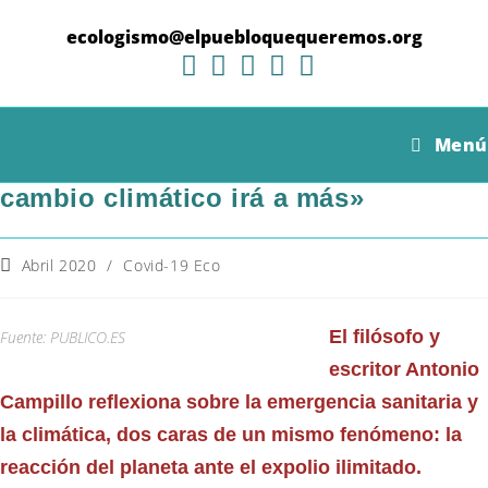
Ir
al
ecologismo@elpuebloquequeremos.org
contenido
Antonio Campillo: «La pandemia
Menú
pasará e iremos a veranear, pero el
cambio climático irá a más»
Categoría
Abril 2020
/
Covid-19 Eco
de
la
entrada:
El filósofo y
Fuente: PUBLICO.ES
escritor Antonio
Campillo reflexiona sobre la emergencia sanitaria y
la climática, dos caras de un mismo fenómeno: la
reacción del planeta ante el expolio ilimitado.