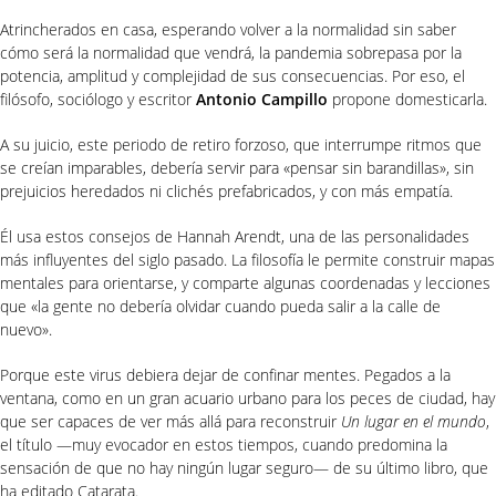
Atrincherados en casa, esperando volver a la normalidad sin saber
cómo será la normalidad que vendrá, la pandemia sobrepasa por la
potencia, amplitud y complejidad de sus consecuencias. Por eso, el
filósofo, sociólogo y escritor
Antonio Campillo
propone domesticarla.
A su juicio, este periodo de retiro forzoso, que interrumpe ritmos que
se creían imparables, debería servir para «pensar sin barandillas», sin
prejuicios heredados ni clichés prefabricados, y con más empatía.
Él usa estos consejos de Hannah Arendt, una de las personalidades
más influyentes del siglo pasado. La filosofía le permite construir mapas
mentales para orientarse, y comparte algunas coordenadas y lecciones
que «la gente no debería olvidar cuando pueda salir a la calle de
nuevo».
Porque este virus debiera dejar de confinar mentes. Pegados a la
ventana, como en un gran acuario urbano para los peces de ciudad, hay
que ser capaces de ver más allá para reconstruir
Un lugar en el mundo
,
el título —muy evocador en estos tiempos, cuando predomina la
sensación de que no hay ningún lugar seguro— de su último libro, que
ha editado Catarata.