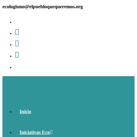
Ir
ecologismo@elpuebloquequeremos.org
al
contenido
Inicio
Iniciativas Eco