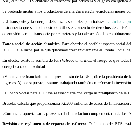
Así , el nuevo ETS abarcará el transporte por carretera y el gasto energético 
Se pretende incitar a los productores de energía a elegir tecnologías menos c
«El transporte y la energía deben ser asequibles para todos»,
ha dicho la pr
instrumento que se ha demostrado útil es el comercio de derechos de emisión
de emisión para el transporte por carreteras y la calefacción. Lo combinaremo
Fondo social de acción climática.
Para abordar el posible impacto social d
la UE. Es la razón por la que queremos crear inicialmente el Fondo Social d
En efecto, existe la sombra de los
chalecos amarillos
: el riesgo es que toda
energética o de movilidad.
«Vamos a prefinanciarlo con el presupuesto de la UE», dice la presidenta de 
ingresos. Y, por supuesto, estamos trabajando también en reforzar la inversión
El Fondo Social para el Clima se financiaría con cargo al presupuesto de la U
Bruselas calcula que proporcionará 72.200 millones de euros de financiación 
«Con una propuesta para aprovechar la financiación complementaria de los Es
Revisión del reglamento de reparto del esfuerzo.
De la mano del ETS, está 