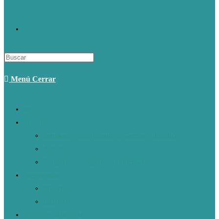
Alternar
Búsqueda
Menú
Cerrar
De
Inicio
Iniciativas Eco
La
Estrategia Local Contra el Cambio Climático
Acciones
Web
Programas eco grupos municipales
Sugerencias
Informes
LIBROS
Vida Eco-saludable