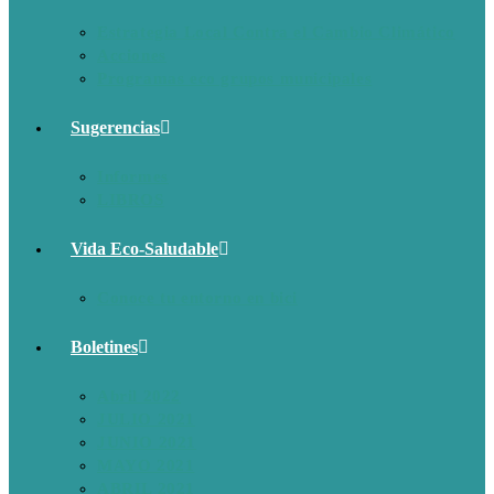
Estrategia Local Contra el Cambio Climático
Acciones
Programas eco grupos municipales
Sugerencias
Informes
LIBROS
Vida Eco-Saludable
Conoce tu entorno en bici
Boletines
Abril 2022
JULIO 2021
JUNIO 2021
MAYO 2021
ABRIL 2021