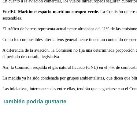
En cuanto a la aviación comercial, los vuelos intraeuropeos seguirán cubier
FuelEU Maritime: espacio marítimo europeo verde.
La Comisión quiere e
sostenibles.
El tráfico de barcos representa actualmente alrededor del 11% de las emision
Como los combustibles alternativos generalmente tienen un contenido de energ
A diferencia de la aviación, la Comisión no fija una determinada proporción 
el período de consulta legislativa.
Así, la Comisión respalda el gas natural licuado (GNL) en el
mix
de combustib
La medida ya ha sido condenada por grupos ambientalistas, que dicen que blin
Las iniciativas, interconectadas entre ellas, tendrán que negociarse con el C
También podría gustarte