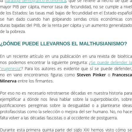
la
paradoja demográfico-económica
, que se refiere al hecho de que 
mayor PIB per cápita, menor tasa de fecundidad, no se cumple a nivel
de los Estados: las tasas maś bajas de fecundidad en el Estado español
se han dado cuando han golpeando sendas crisis económicas con
duras bajadas del PIB, de la renta per cápita y un aumento generalizado
de la pobreza.
¿DÓNDE PUEDE LLEVARNOS EL MALTHUSIANISMO?
En un reciente artículo en una publicación en una revista de bioética
nos podemos encontrar la siguiente pregunta: ¿
Se puede defender l
“eugenesia”
? Para los autores es evidente que sí se puede defender,
no en vano encontramos figuras como
Steven Pinker
o
Francesc
Minerva
entre los firmantes.
Por eso no es necesario retrotraerse décadas en nuestra historia para
ejemplificar a dónde nos lleva hablar sobre la superpoblación, sobre
justificaciones peregrinas sobre la desigualdad o a plantearse ideas
protofascistas como la selección o mejora del ser humano. No, no hace
falta volver a las décadas fascistas o al occidente de postguerra.
Durante esta primera quinta parte del siglo XXI hemos visto cómo se