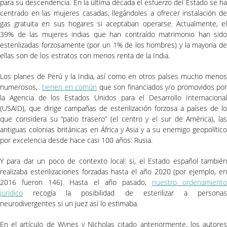
para su descendencia. En la última década el esfuerzo del Estado se ha
centrado en las mujeres casadas, llegándoles a ofrecer instalación de
gas gratuita en sus hogares si aceptaban operarse. Actualmente, el
39% de las mujeres indias que han contraído matrimonio han sido
esterilizadas forzosamente (por un 1% de los hombres) y la mayoría de
ellas son de los estratos con menos renta de la India.
Los planes de Perú y la India, así como en otros países mucho menos
numerosos,
tienen en común
que son financiados y/o promovidos por
la Agencia de los Estados Unidos para el Desarrollo Internacional
(USAID), que dirige campañas de esterilización forzosa a países de lo
que considera su “patio trasero” (el centro y el sur de América), las
antiguas colonias británicas en África y Asia y a su enemigo geopolítico
por excelencia desde hace casi 100 años: Rusia.
Y para dar un poco de contexto local: si, el Estado español también
realizaba esterilizaciones forzadas hasta el año 2020 (por ejemplo, en
2016 fueron 146). Hasta el año pasado,
nuestro ordenamiento
jurídico
recogía la posibilidad de esterilizar a personas
neurodivergentes si un juez así lo estimaba.
En el artículo de Wynes y Nicholas citado anteriormente, los autores