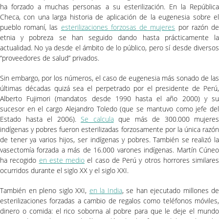
ha forzado a muchas personas a su esterilización. En la República
Checa, con una larga historia de aplicación de la eugenesia sobre el
pueblo romaní, las
esterilizaciones forzosas de mujeres
por razón d
etnia y pobreza se han seguido dando hasta prácticamente la
actualidad. No ya desde el ámbito de lo público, pero sí desde diversos
“proveedores de salud” privados.
Sin embargo, por los números, el caso de eugenesia más sonado de las
últimas décadas quizá sea el perpetrado por el presidente de Perú,
Alberto Fujimori (mandatos desde 1990 hasta el año 2000) y su
sucesor en el cargo Alejandro Toledo (que se mantuvo como jefe del
Estado hasta el 2006).
Se calcula
que más de 300.000 mujeres
indígenas y pobres fueron esterilizadas forzosamente por la única razón
de tener ya varios hijos, ser indígenas y pobres. También se realizó la
vasectomía forzada a más de 16.000 varones indígenas. Martín Cúneo
ha recogido
en este medio
el caso de Perú y otros horrores similares
ocurridos durante el siglo XX y el siglo XXI.
También en pleno siglo XXI,
en la India
, se han ejecutado millones de
esterilizaciones forzadas a cambio de regalos como teléfonos móviles,
dinero o comida: el rico soborna al pobre para que le deje el mundo