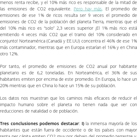
menos renta recibe, y el 10% más rico es responsable de la mitad de
las emisiones de CO2 equivalente.
Pero hay más
. El promedio d
emisiones de ese 1% de ricos resulta ser 9 veces el promedio de
emisiones de CO2 de la población del planeta Tierra, mientras que el
del 10% más rico es “solo” 2,3 veces superior ¡El 1% más rico está
emitiendo 4 veces más CO2 que el tramo del 10% considerado en
conjunto! Norteamérica (Canadá y EE.UU) concentra el 46% de ese 1%
más contaminador, mientras que en Europa estarían el 16% y en China
otro 12%.
Por tanto, el promedio de emisiones de CO2 anual por habitante
planetario es de 6,2 toneladas. En Norteamérica, el 36% de sus
habitantes emiten por encima de este promedio. En Europa, lo hace un
20% mientras que en China lo hace un 15% de su población.
Los datos nos muestran que los caminos más eficaces de reducir el
impacto humano sobre el planeta no tienen nada que ver con
reducciones de natalidad o de población.
Tres conclusiones podemos destacar
:
I)
la inmensa mayoría de lo
habitantes que están fuera de occidente o de los países con mayor
renta per cápita emiten CO2 muy por debajo del promedio terrestre y,