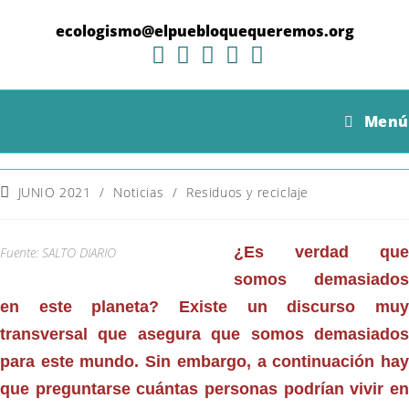
Ir
al
ecologismo@elpuebloquequeremos.org
contenido
¿Crisis Demográfica? La
Menú
desigualdad del impacto ambiental
Categoría
JUNIO 2021
/
Noticias
/
Residuos y reciclaje
de
la
entrada:
¿Es verdad que
Fuente: SALTO DIARIO
somos demasiados
en este planeta? Existe un discurso muy
transversal que asegura que somos demasiados
para este mundo. Sin embargo, a continuación hay
que preguntarse cuántas personas podrían vivir en