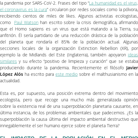
la pandemia por SARS-CoV-2. Frases del tipo “
La humanidad es el virus
el coronavirus es la cura
” circularon por redes sociales como la pólvora
recibiendo cientos de miles de likes. Algunos activistas ecologistas,
como
Paul Watson
han escrito sobre la crisis demográfica, afirmando
que el Homo sapiens es un virus que está matando a la Tierra, su
anfitrión. Él sería partidario de una reducción drástica de la población
del planeta que rondaría el 85% de la población actual. Algunas
secciones locales de la organización Extinction Rebellion (XR), por
ejemplo la de Midlands del Este (Inglaterra), también apoyaron
ideas
similares
y su efecto “positivo de limpieza y curación” que se estaba
produciendo durante la pandemia. Recientemente el filósofo
Javier
López Alós
ha escrito para
este medio
sobre el malthusianismo en la
actualidad.
Esta es, por supuesto, una posición extrema dentro del movimiento
ecologista, pero que recoge una mucho más generalizada opinión
sobre la existencia real de una superpoblación planetaria causante, en
última instancia, de los problemas ambientales que padecemos. ¿Es la
superpoblación la causa última del impacto ambiental destructivo que
innegablemente el ser humano ejerce sobre el planeta Tierra?