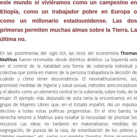
este mundo si viviéramos como un campesino en
Etiopía, como un trabajador pobre en Europa o
como un millonario estadounidense. Las dos
primeras permiten muchas almas sobre la Tierra. La
última no.
En las postrimerías del siglo XIX, las tesis del economista
Thomas
Malthus
fueron retomadas desde distintos ámbitos. La izquierda veía
en el control de la natalidad una forma de soberanía individual y
colectiva que ponía en manos de la persona trabajadora la decisión de
cuándo y cómo tener descendencia. El neomalthusianismo, así,
promovió medidas de higiene y salud sexual, métodos anticonceptivos
y el aborto como un elemento central en la soberanía, sobre todo, de la
mujer. El ejemplo más depurado de esta rama la encontramos en el
grupo de Mujeres Libres que, en el Estado español, dio un impulso
decisivo a todas estas políticas progresistas. En el otro bando, la
derecha retomó a Malthus para resaltar la necesidad de priorizar los
recursos Las ideas no tardaron en materializarse: medidas de
segregación, de pureza de la raza, de esterilización de los pobres y
“débiles mentales”, etc. serían sus medidas favoritas. Éstas alcanzarían