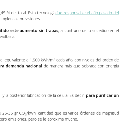
5 % del total. Esta tecnología
fue responsable el año pasado del
umplen las previsiones.
mitido este aumento sin trabas
, al contrario de lo sucedido en el
voltaica.
2
s el equivalente a 1.500 kWh/m
cada año, con niveles del orden de
stra demanda nacional
de manera más que sobrada con energía
y la posterior fabricación de la célula. Es decir,
para purificar un
de 25-35 gr CO
/kWh, cantidad que es varios órdenes de magnitud
2
e cero emisiones, pero se le aproxima mucho.