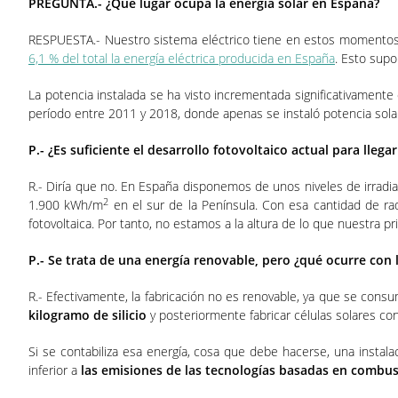
PREGUNTA.- ¿Qué lugar ocupa la energía solar en España?
RESPUESTA.- Nuestro sistema eléctrico tiene en estos momentos 11
6,1 % del total la energía eléctrica producida en España
. Esto supo
La potencia instalada se ha visto incrementada significativament
período entre 2011 y 2018, donde apenas se instaló potencia solar.
P.- ¿Es suficiente el desarrollo fotovoltaico actual para llega
R.- Diría que no. En España disponemos de unos niveles de irradia
2
1.900 kWh/m
en el sur de la Península. Con esa cantidad de ra
fotovoltaica. Por tanto, no estamos a la altura de lo que nuestra pri
P.- Se trata de una energía renovable, pero ¿qué ocurre con l
R.- Efectivamente, la fabricación no es renovable, ya que se consum
kilogramo de silicio
y posteriormente fabricar células solares co
Si se contabiliza esa energía, cosa que debe hacerse, una instala
inferior a
las emisiones de las tecnologías basadas en combust