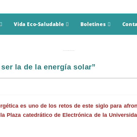
Vida Eco-Saludable
Boletines
Cont
“La década de 2020 está llamada a ser la de la energía solar”
ser la de la energía solar”
rgética es uno de los retos de este siglo para afront
 la Plaza catedrático de Electrónica de la
Universid