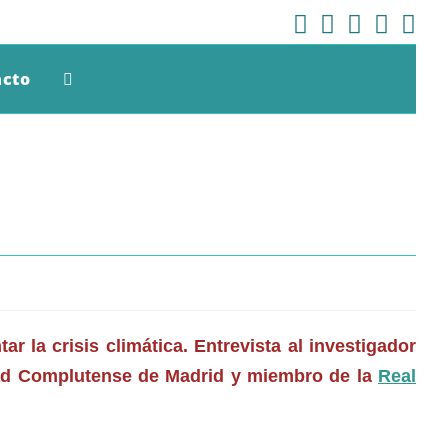
acto
Alternar
Búsqueda
De
La
ar la crisis climática. Entrevista al investigador
Web
ad Complutense de Madrid
y miembro de la
Real