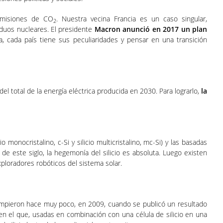
emisiones de CO
. Nuestra vecina Francia es un caso singular,
2
duos nucleares. El presidente
Macron anunció en 2017 un plan
a, cada país tiene sus peculiaridades y pensar en una transición
l total de la energía eléctrica producida en 2030. Para lograrlo,
la
monocristalino, c-Si y silicio multicristalino, mc-Si) y las basadas
e este siglo, la hegemonía del silicio es absoluta. Luego existen
exploradores robóticos del sistema solar.
rrumpieron hace muy poco, en 2009, cuando se publicó un resultado
n el que, usadas en combinación con una célula de silicio en una