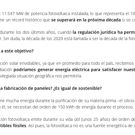
.547 MW de potencia fotovoltaica instalada, lo que representa el 10,4
ne un récord histórico que
se superará en la próxima década
si se c
e durante los dos últimos años, cuando
la regulación jurídica ha per
 Sin duda, la década de los 2020 está llamada a ser la década de la foto
r a este objetivo?
ción solar envidiables, ya que en promedio para todo el país, recibimo
diación
podríamos generar energía eléctrica para satisfacer nue
vilegiada situación geográfica nos permitiría.
a fabricación de paneles? ¿Es igual de sostenible?
e mucha energía durante la purificación de su materia prima –el silicio– 
n él, se necesitan del orden de 150 kWh de energía durante el proceso.
ción fotovoltaica emite durante su vida útil (unos 25 años) del orden 
ibles fósiles
. Así pues, la fotovoltaica no es una fuente energética d