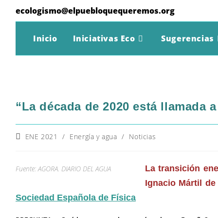
Ir
ecologismo@elpuebloquequeremos.org
al
contenido
Inicio
Iniciativas Eco
Sugerencias
“La década de 2020 está llamada a 
Categoría
ENE 2021
/
Energía y agua
/
Noticias
de
la
entrada:
La transición ene
Fuente: AGORA. DIARIO DEL AGUA
Ignacio Mártil de
Sociedad Española de Física