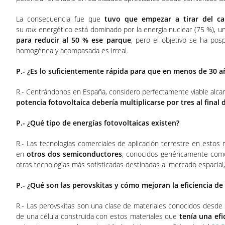
La consecuencia fue que
tuvo que empezar a tirar del c
su
mix
energético está dominado por la energía nuclear (75 %), u
para reducir al 50 % ese parque
, pero el objetivo se ha pos
homogénea y acompasada es irreal.
P.- ¿Es lo suficientemente rápida para que en menos de 30 añ
R.- Centrándonos en España, considero perfectamente viable alca
potencia fotovoltaica debería multiplicarse por tres al final 
P.- ¿Qué tipo de energías fotovoltaicas existen?
R.- Las tecnologías comerciales de aplicación terrestre en estos mo
en
otros dos semiconductores
, conocidos genéricamente co
otras tecnologías más sofisticadas destinadas al mercado espacial, p
P.- ¿Qué son las perovskitas y cómo mejoran la eficiencia de
R.- Las perovskitas son una clase de materiales conocidos desde 
de una célula construida con estos materiales que
tenía una efi