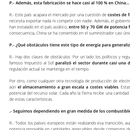
P.- Además, esta fabricación se hace casi al 100 % en China…
R.- Este país acapara el mercado por una cuestión de
costes de f
necesita exportar nada ni competir con nadie. Además, el gobiern
han instalado en el país asiático,
entre 50 y 70 GW de potencia 
consecuencia, China se ha convertido en el suministrador casi únic
P.- ¿Qué obstáculos tiene este tipo de energía para generaliz
R.- Hay dos clases de obstáculos. Por un lado los políticos y reg
famoso ‘impuesto al Sol’
paralizó el sector durante casi una 
regulación actual se mantenga en el tiempo.
Por otro, como cualquier otra tecnología de producción de electri
aún
el almacenamiento a gran escala a costes viables
. Esta
potencial del recurso solar. Cada año la Tierra recibe una cantidad
de estas características.
.- Seguimos dependiendo en gran medida de los combustibles
R.- Todos los países europeos están realizando esa transición, a
potencia renovable en cantidades apreciables desde comienzos de