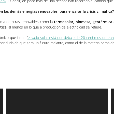
52 %
. Es decir, en poco más de una década han recorrido el camino que el
n las demás energías renovables, para encarar la crisis climática?
encima de otras renovables como la
termosolar, biomasa, geotérmica o
tica
, al menos en lo que a producción de electricidad se refiere.
ómico que tiene (
el vatio solar está por debajo de 20 céntimos de eur
nor duda de que será un futuro radiante, como el de la materia prima de