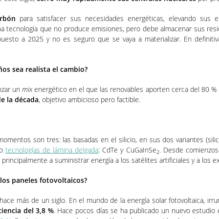
arbón
para satisfacer sus necesidades energéticas, elevando sus 
na tecnología que no produce emisiones, pero debe almacenar sus resi
puesto a 2025 y no es seguro que se vaya a materializar. En definitiv
os sea realista el cambio?
nzar un
mix
energético en el que las renovables aporten cerca del 80 % de
de la década
, objetivo ambicioso pero factible.
mentos son tres: las basadas en el silicio, en sus dos variantes (silicio 
mo
tecnologías de lámina delgada
: CdTe y CuGaInSe
. Desde comienzos d
2
rincipalmente a suministrar energía a los satélites artificiales y a los 
 los paneles fotovoltaicos?
hace más de un siglo. En el mundo de la energía solar fotovoltaica, i
ciencia del 3,8 %
. Hace pocos días se ha publicado un nuevo estudio e