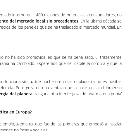
rcado interno de 1.400 millones de potenciales consumidores, no
ento del mercado local sin precedentes
. En la última década se
precios de los paneles que se ha trasladado al mercado mundial. En
solo no ha sido promovida, es que se ha penalizado. El tristemente
ama ha cambiado. Esperemos que se instale la cordura y que la
 no funciona sin luz (de noche o en días nublados) y no es posible
celerada. Pero goza de una ventaja que la hace única: el inmenso
rgía del planeta
. Ninguna otra fuente goza de una ‘materia prima’
ética en Europa?
 ejemplo, Alemania, que fue de las primeras que empezó a instalar
siones políticas y sociales.