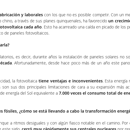
abricación y laborales
con los que no es posible competir. Con un me
o chino, a través de sus planes quinquenales, ha favorecido
un crecimi
fotovoltaica cada año
. Esto ha acarreado una caída en picado de los 
o de paneles fotovoltaicos.
arla?
ulatorios, es decir, durante años la instalación de paneles solares no 
década
. Afortunadamente, desde hace poco más de un año este panor
cidad, la fotovoltaica
tiene ventajas e inconvenientes
. Esta energía
s son sus dos principales limitaciones de cara a su expansión más a
 de energía del Sol equivalente a
7.000 veces el consumo total de ene
 fósiles, ¿cómo se está llevando a cabo la transformación energ
unque a ritmos desiguales y con algún fiasco notable en el camino. Por
 este siglo,
cerró muy rápidamente sus centrales nucleares
por pre