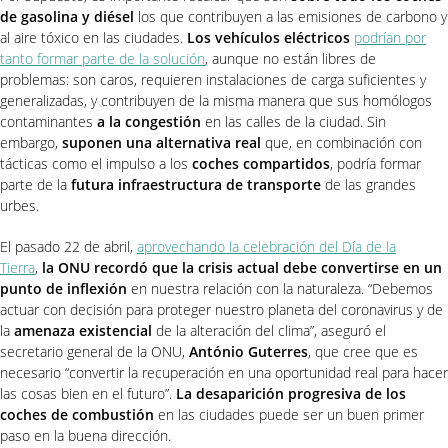
de gasolina y diésel
los que contribuyen a las emisiones de carbono y
al aire tóxico en las ciudades.
Los vehículos eléctricos
podrían por
tanto formar parte de la solución
, aunque no están libres de
problemas: son caros, requieren instalaciones de carga suficientes y
generalizadas, y contribuyen de la misma manera que sus homólogos
contaminantes
a la congestión
en las calles de la ciudad. Sin
embargo,
suponen una alternativa real
que, en combinación con
tácticas como el impulso a los
coches compartidos
, podría formar
parte de la
futura infraestructura de transporte
de las grandes
urbes.
El pasado 22 de abril,
aprovechando la celebración del Día de la
Tierra
,
la ONU recordó que la crisis actual debe convertirse en un
punto de inflexión
en nuestra relación con la naturaleza. “Debemos
actuar con decisión para proteger nuestro planeta del coronavirus y de
la
amenaza existencial
de la alteración del clima”, aseguró el
secretario general de la ONU,
António Guterres
, que cree que es
necesario “convertir la recuperación en una oportunidad real para hacer
las cosas bien en el futuro”.
La desaparición progresiva de los
coches de combustión
en las ciudades puede ser un buen primer
paso en la buena dirección.