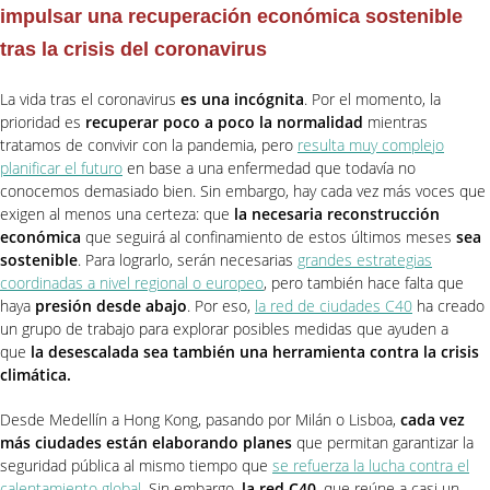
impulsar una recuperación económica sostenible
tras la crisis del coronavirus
La vida tras el coronavirus
es una incógnita
. Por el momento, la
prioridad es
recuperar poco a poco la normalidad
mientras
tratamos de convivir con la pandemia, pero
resulta muy complejo
planificar el futuro
en base a una enfermedad que todavía no
conocemos demasiado bien. Sin embargo, hay cada vez más voces que
exigen al menos una certeza: que
la necesaria reconstrucción
económica
que seguirá al confinamiento de estos últimos meses
sea
sostenible
. Para lograrlo, serán necesarias
grandes estrategias
coordinadas a nivel regional o europeo
, pero también hace falta que
haya
presión desde abajo
. Por eso,
la red de ciudades C40
ha creado
un grupo de trabajo para explorar posibles medidas que ayuden a
que
la desescalada sea también una herramienta contra la crisis
climática.
Desde Medellín a Hong Kong, pasando por Milán o Lisboa,
cada vez
más ciudades están elaborando planes
que permitan garantizar la
seguridad pública al mismo tiempo que
se refuerza la lucha contra el
calentamiento global
. Sin embargo,
la red C40
, que reúne a casi un