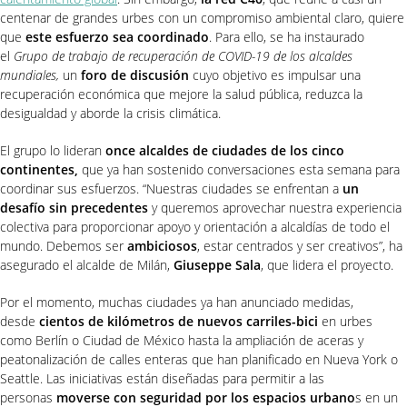
centenar de grandes urbes con un compromiso ambiental claro, quiere
que
este esfuerzo sea coordinado
. Para ello, se ha instaurado
el
Grupo de trabajo de recuperación de COVID-19 de los alcaldes
mundiales,
un
foro de discusión
cuyo objetivo es impulsar una
recuperación económica que mejore la salud pública, reduzca la
desigualdad y aborde la crisis climática.
El grupo lo lideran
once alcaldes de ciudades de los cinco
continentes,
que ya han sostenido conversaciones esta semana para
coordinar sus esfuerzos. “Nuestras ciudades se enfrentan a
un
desafío sin precedentes
y queremos aprovechar nuestra experiencia
colectiva para proporcionar apoyo y orientación a alcaldías de todo el
mundo. Debemos ser
ambiciosos
, estar centrados y ser creativos”, ha
asegurado el alcalde de Milán,
Giuseppe Sala
, que lidera el proyecto.
Por el momento, muchas ciudades ya han anunciado medidas,
desde
cientos de kilómetros de nuevos carriles-bici
en urbes
como Berlín o Ciudad de México hasta la ampliación de aceras y
peatonalización de calles enteras que han planificado en Nueva York o
Seattle. Las iniciativas están diseñadas para permitir a las
personas
moverse con seguridad por los espacios urbano
s en un