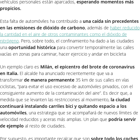
vehículos personales están aparcados,
esperando momentos más
propicios.
Esta falta de automóviles ha contribuido a
una caída sin precedentes
en las emisiones de dióxido de carbono
, además de
haber reducido
la cantidad en el aire de otros contaminantes como el dióxido de
nitrógeno
. Pero, sobre todo, el confinamiento ha dado a las ciudades
una
oportunidad histórica
para convertir temporalmente las calles
vacías en zonas para caminar, hacer ejercicio y andar en bicicleta
Un ejemplo claro es
Milán, el epicentro del brote de coronavirus
en Italia.
El alcalde ha anunciado recientemente que va a
transformar
de manera permanente
35 km de sus calles en vías
ciclistas, “para evitar el uso excesivo de automóviles privados, con el
consiguiente aumento de la contaminación del aire”. Es decir que, a
medida que se levanten las restricciones al movimiento,
la ciudad
continuará instalando carriles bici y quitando espacio a los
automóviles
, una estrategia que se acompañará de nuevos límites de
velocidad reducidos y aceras más amplias. Un plan que
podría servir
de ejemplo
al resto de ciudades.
Por supuesto, es importante recalcar que son
sobre todo los coches