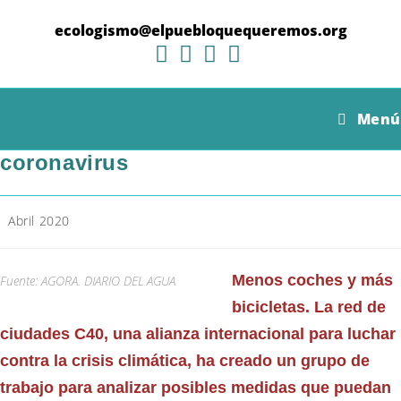
Ir
al
ecologismo@elpuebloquequeremos.org
contenido
Las ciudades quieren liderar la
Menú
recuperación “verde” tras el
coronavirus
Categoría
Abril 2020
de
la
entrada:
Menos coches y más
Fuente: AGORA. DIARIO DEL AGUA
bicicletas. La red de
ciudades C40, una alianza internacional para luchar
contra la crisis climática, ha creado un grupo de
trabajo para analizar posibles medidas que puedan