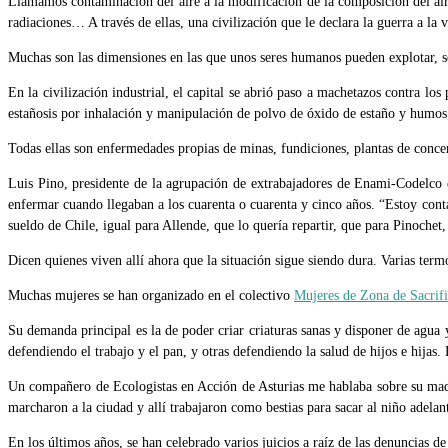
Llamamos contaminación del aire a la modificación de la composición del aire.
radiaciones… A través de ellas, una civilización que le declara la guerra a la v
Muchas son las dimensiones en las que unos seres humanos pueden explotar, s
En la civilización industrial, el capital se abrió paso a machetazos contra los
estañosis por inhalación y manipulación de polvo de óxido de estaño y humos
Todas ellas son enfermedades propias de minas, fundiciones, plantas de concent
Luis Pino, presidente de la agrupación de extrabajadores de Enami-Codelco 
enfermar cuando llegaban a los cuarenta o cuarenta y cinco años. “Estoy cont
sueldo de Chile, igual para Allende, que lo quería repartir, que para Pinochet,
Dicen quienes viven allí ahora que la situación sigue siendo dura. Varias term
Muchas mujeres se han organizado en el colectivo
Mujeres de Zona de Sacrifi
Su demanda principal es la de poder criar criaturas sanas y disponer de agua 
defendiendo el trabajo y el pan, y otras defendiendo la salud de hijos e hijas.
Un compañero de Ecologistas en Acción de Asturias me hablaba sobre su madr
marcharon a la ciudad y allí trabajaron como bestias para sacar al niño adelan
En los últimos años, se han celebrado varios juicios a raíz de las denuncias d