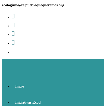
Ir
ecologismo@elpuebloquequeremos.org
al
contenido
Inicio
Iniciativas Eco