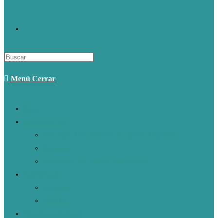
Alternar
Búsqueda
Menú
Cerrar
De
Inicio
Iniciativas Eco
La
Estrategia Local Contra el Cambio Climático
Acciones
Web
Programas eco grupos municipales
Sugerencias
Informes
LIBROS
Vida Eco-saludable