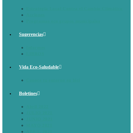
Estrategia Local Contra el Cambio Climático
Acciones
Programas eco grupos municipales
Sugerencias
Informes
LIBROS
Vida Eco-Saludable
Conoce tu entorno en bici
Boletines
Abril 2022
JULIO 2021
JUNIO 2021
MAYO 2021
ABRIL 2021