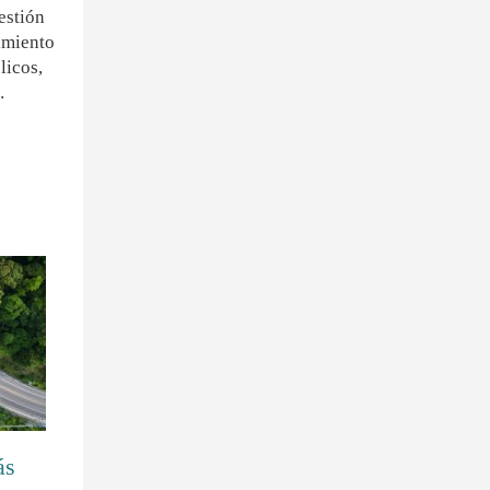
estión
amiento
licos,
…
ás