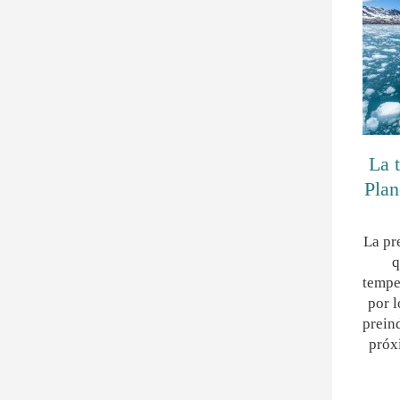
La 
Plan
La pr
q
tempe
por l
prein
próx