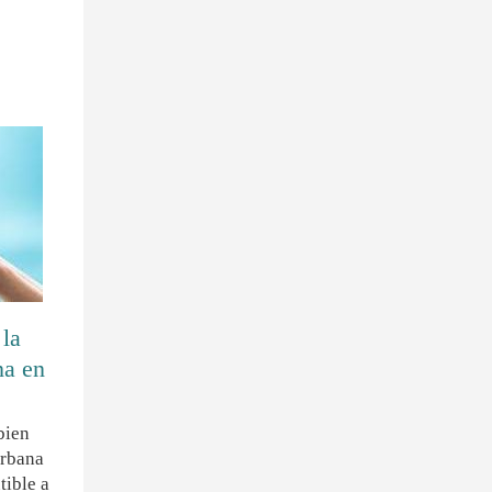
 la
na en
bien
urbana
tible a