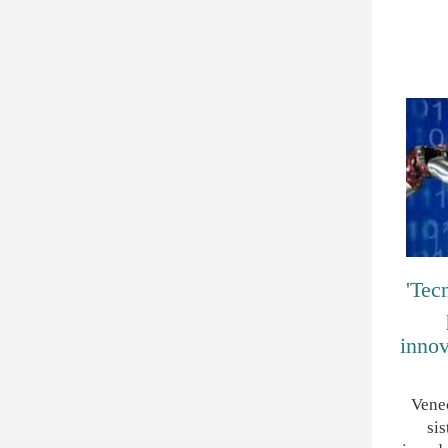
'Tecn
innov
Vene
si