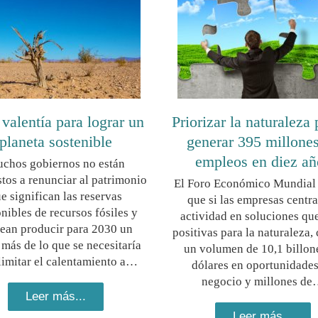
 valentía para lograr un
Priorizar la naturaleza 
planeta sostenible
generar 395 millone
empleos en diez añ
chos gobiernos no están
tos a renunciar al patrimonio
El Foro Económico Mundial
e significan las reservas
que si las empresas centr
nibles de recursos fósiles y
actividad en soluciones qu
ean producir para 2030 un
positivas para la naturaleza,
más de lo que se necesitaría
un volumen de 10,1 billon
limitar el calentamiento a…
dólares en oportunidades
negocio y millones d
Leer más...
Leer más...