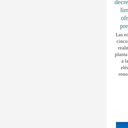
decre
lim
of
pre
Las e
cinco
real
planta
a l
elé
reno