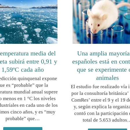
temperatura media del
Una amplia mayoría
eta subirá entre 0,91 y
españoles está en cont
1,59ºC cada año
que se experimente 
animales
edicción quinquenal expone
ue es “probable” que la
El estudio fue realizado vía 
ratura mundial anual supere
por la consultoría británica’
o menos en 1 °C los niveles
ComRes’ entre el 9 y el 19 d
dustriales en cada uno de los
y, según explica la organiz
imos cinco años, y es “muy
contó con la participación
probable” que…
total de 5.653 adultos