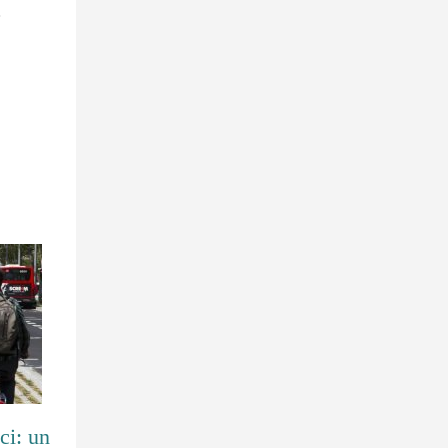
…
ci: un