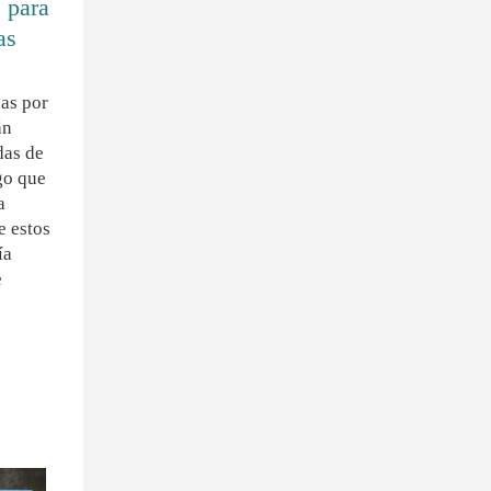
s para
as
das por
án
das de
go que
a
e estos
ía
e