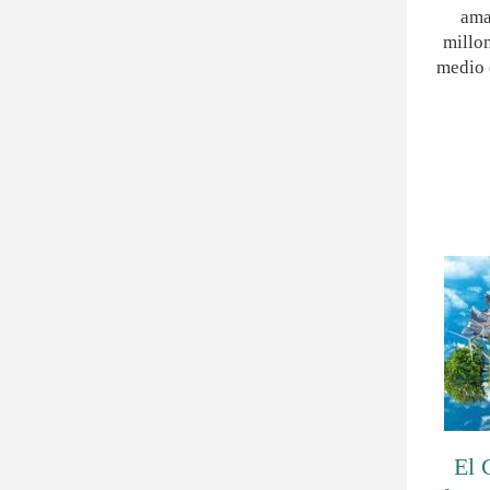
ama
millon
medio e
El 