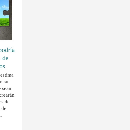
podría
s de
os
 estima
an su
e sean
 crearán
es de
 de
e…