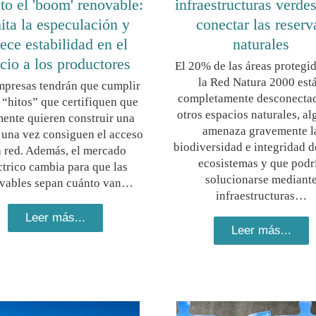
to el 'boom' renovable:
infraestructuras verde
ita la especulación y
conectar las reserv
rece estabilidad en el
naturales
cio a los productores
El 20% de las áreas protegi
la Red Natura 2000 est
mpresas tendrán que cumplir
completamente desconecta
 “hitos” que certifiquen que
otros espacios naturales, al
mente quieren construir una
amenaza gravemente l
 una vez consiguen el acceso
biodiversidad e integridad d
a red. Además, el mercado
ecosistemas y que podr
ctrico cambia para que las
solucionarse mediant
vables sepan cuánto van…
infraestructuras…
Leer más...
Leer más...