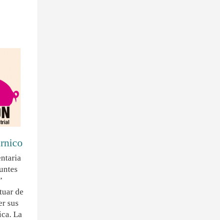
rnico
ntaria
untes
”
tuar de
er sus
ica. La