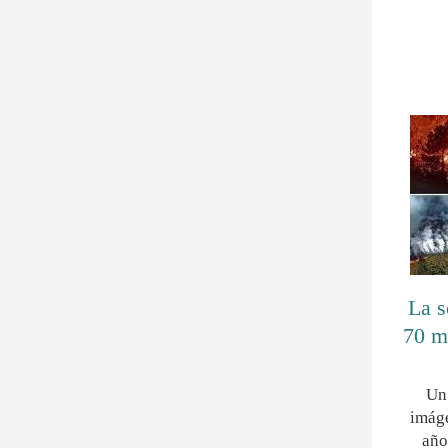
La s
70 m
Un
imág
año