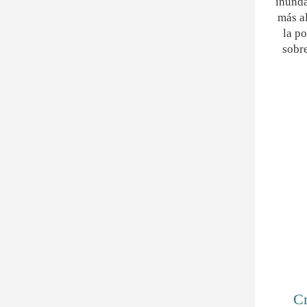
inunda
más al
la po
sobre
Cr