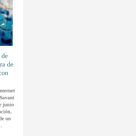
 de
ra de
con
internet
 Savant
e junio
ación,
 de un
…