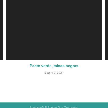
Pacto verde, minas negras
abril 2, 2021
Ecología © El Pueblo Que Queremos