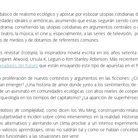
el básico de realismo ecológico y apostar por esbozar utopías cotidiana
ciedades ideales o armónicas, asumiendo que estas seguirán siendo consus
drama; convirtiendo las utopías cotidianas en argumentos centrales o e
 teatro, la música, el cine y, especialmente, a las series de televisión, p
sto de medios y de dotarnos de referentes comunes.
 revisitar
Ecotopía
, la inspiradora novela escrita en los años setent
argaret Atwood, Ursula K. Leguin o Kim Stanley Robinson. Más recient
rradores del Futuro
que están ensayando este tipo de apuestas en el P
a proliferación de nuevos contextos y argumentos en las ficciones: ¿
drían emerger? ¿Una historia de amor donde junto a los sentimientos d
ón de un asesinato en comunidades ecológicas con altos niveles de coope
ueología en los tiempos del capitalismo? ¿La aparición de superhéroes
reativos de complejidad
, como dicen los Wu Ming, construyendo relato
jetividad e inciden sobre cómo intervenimos en la realidad. Historias 
 alternativos y alentando un clima proclive a un intenso experimental
o valiosos aprendizajes, otras no saldrán tal y como se habían conce
o funcionales a las situaciones por venir.