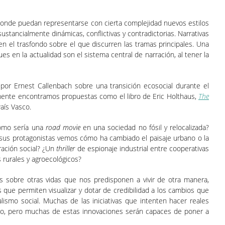
s donde puedan representarse con cierta complejidad nuevos estilos
tancialmente dinámicas, conflictivas y contradictorias. Narrativas
n el trasfondo sobre el que discurren las tramas principales. Una
ues en la actualidad son el sistema central de narración, al tener la
a por Ernest Callenbach sobre una transición ecosocial durante el
emente encontramos propuestas como el libro de Eric Holthaus,
The
aís Vasco.
Cómo sería una
road movie
en una sociedad no fósil y relocalizada?
e sus protagonistas vemos cómo ha cambiado el paisaje urbano o la
ración social? ¿Un
thriller
de espionaje industrial entre cooperativas
 rurales y agroecológicos?
s sobre otras vidas que nos predisponen a vivir de otra manera,
que permiten visualizar y dotar de credibilidad a los cambios que
ismo social. Muchas de las iniciativas que intenten hacer reales
bido, pero muchas de estas innovaciones serán capaces de poner a