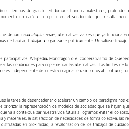
, vivimos tiempos de gran incertidumbre, hondos malestares, profundo
 momento un carácter utópico, en el sentido de que resulta necesar
lo que denominaba
utopías reales
, alternativas viables que ya funcionaban
s de habitar, trabajar u organizarse políticamente. Un valioso trabajo 
participativos, Wikipedia, Mondragón o el cooperativismo de Quebec
ar las condiciones para implementar las alternativas. Los límites de lo
 no es independiente de nuestra imaginación, sino que, al contrario, tom
ues la tarea de desencadenar o acelerar un cambio de paradigma nos exi
 que priorizar la representación de modelos de sociedad que se hayan aj
o que va a contextualizar nuestra vida futura si logramos evitar el cola
 y materiales, la satisfacción de necesidades de forma colectiva, las r
as disfrutadas en proximidad, la revalorización de los trabajos de cuidad