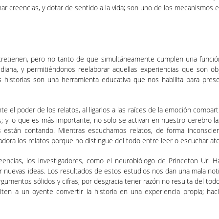
onar creencias, y dotar de sentido a la vida; son uno de los mecanismos 
tretienen, pero no tanto de que simultáneamente cumplen una funció
tidiana, y permitiéndonos reelaborar aquellas experiencias que son o
torias son una herramienta educativa que nos habilita para preserva
 el poder de los relatos, al ligarlos a las raíces de la emoción comparti
s; y lo que es más importante, no solo se activan en nuestro cerebro 
 están contando. Mientras escuchamos relatos, de forma inconscient
adora los relatos porque no distingue del todo entre leer o escuchar aten
 creencias, los investigadores, como el neurobiólogo de Princeton Uri
uevas ideas. Los resultados de estos estudios nos dan una mala notici
gumentos sólidos y cifras; por desgracia tener razón no resulta del todo 
iten a un oyente convertir la historia en una experiencia propia; h