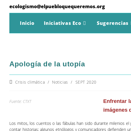
Ir
ecologismo@elpuebloquequeremos.org
al
contenido
Inicio
Iniciativas Eco
Sugerencias
Apología de la utopía
Categoría
Crisis climática
/
Noticias
/
SEPT 2020
de
la
entrada:
Enfrentar 
Fuente: CTXT
imágenes d
Los mitos, los cuentos o las fábulas han sido durante milenios 
contar historias; algunos etnólogos y comunicadores defienden u