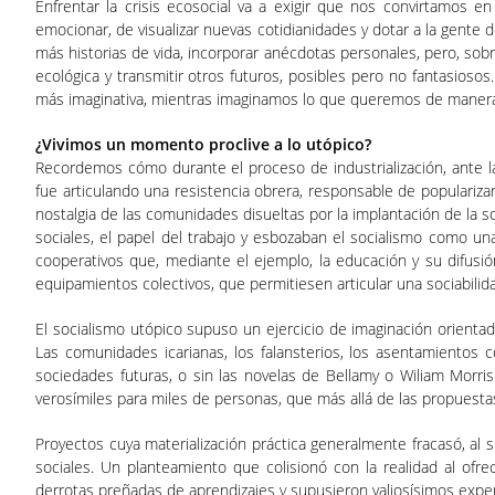
Enfrentar la crisis ecosocial va a exigir que nos convirtamos e
emocionar, de visualizar nuevas cotidianidades y dotar a la gente
más historias de vida, incorporar anécdotas personales, pero, sobr
ecológica y transmitir otros futuros, posibles pero no fantasioso
más imaginativa, mientras imaginamos lo que queremos de manera
¿Vivimos un momento proclive a lo utópico?
Recordemos cómo durante el proceso de industrialización, ante la 
fue articulando una resistencia obrera, responsable de popularizar
nostalgia de las comunidades disueltas por la implantación de la s
sociales, el papel del trabajo y esbozaban el socialismo como u
cooperativos que, mediante el ejemplo, la educación y su difusi
equipamientos colectivos, que permitiesen articular una sociabilidad
El socialismo utópico supuso un ejercicio de imaginación orientad
Las comunidades icarianas, los falansterios, los asentamientos 
sociedades futuras, o sin las novelas de Bellamy o Wiliam Morri
verosímiles para miles de personas, que más allá de las propuestas
Proyectos cuya materialización práctica generalmente fracasó, al 
sociales. Un planteamiento que colisionó con la realidad al of
derrotas preñadas de aprendizajes y supusieron valiosísimos exper