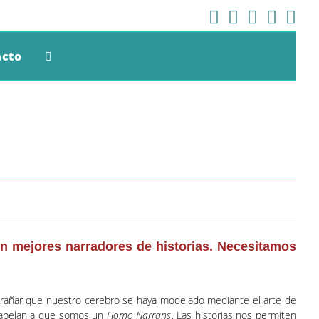
acto
Alternar
Búsqueda
De
La
 en mejores narradores de historias. Necesitamos
Web
xtrañar que nuestro cerebro se haya modelado mediante el arte de
, apelan a que somos un
Homo Narrans
. Las historias nos permiten