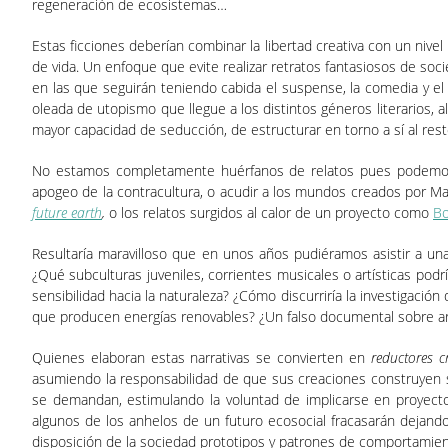
regeneración de ecosistemas…
Estas ficciones deberían combinar la libertad creativa con un niv
de vida. Un enfoque que evite realizar retratos fantasiosos de so
en las que seguirán teniendo cabida el suspense, la comedia y el 
oleada de utopismo que llegue a los distintos géneros literarios, al
mayor capacidad de seducción, de estructurar en torno a sí al re
No estamos completamente huérfanos de relatos pues podemos
apogeo de la contracultura, o acudir a los mundos creados por M
future earth
,
o los relatos surgidos al calor de un proyecto como
Bo
Resultaría maravilloso que en unos años pudiéramos asistir a un
¿Qué subculturas juveniles, corrientes musicales o artísticas po
sensibilidad hacia la naturaleza? ¿Cómo discurriría la investigaci
que producen energías renovables? ¿Un falso documental sobre arq
Quienes elaboran estas narrativas se convierten en
reductores c
asumiendo la responsabilidad de que sus creaciones construyen sub
se demandan, estimulando la voluntad de implicarse en proyectos
algunos de los anhelos de un futuro ecosocial fracasarán dejand
disposición de la sociedad prototipos y patrones de comportamient