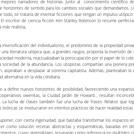
n mejores narradores de historias. Junto al conocimiento científico
 de horizontes de sentido para los cambios sociales que demandamos. Un
e todo, se trataría de inventar ficciones que tengan un impulso utópico a
s. El escritor de ciencia ficción Kim Stanley Robinson lo resume perfec
 más realista
.
intensificación del individualismo, el predominio de la propiedad priva
 una literatura utópica que, a grandes rasgos, proponía la inversión de
ociedad moderna, reactualizaban la preocupación por el papel de lo cole
na sociedad de la abundancia. Los utopistas compartían una pionera 
ón, aspiraban a desplazar al sistema capitalista. Además, planteaban 
 alternativa en la vida cotidiana.
o a definir nuevos horizontes de posibilidad, favoreciendo una expansi
cooperativos owenitas, la Ciudad Jardín de Howard… resultan inconcebi
s. La lucha de clases también fue una lucha de frases. Relatos que l
 teóricas se involucraron en intentos prácticos de hacer realidad estas 
suponer, con cierta ingenuidad, que bastaba transformar los espacios en
recer como solución recetas abstractas y esquemáticas, basadas en di
imentos, cuyos aprendizajes resonarán como referencia en múltiples cam