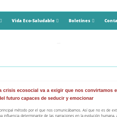
Vida Eco-Saludable
Boletines
Cont
Apología de la utopía
la crisis ecosocial va a exigir que nos convirtamos
el futuro capaces de seducir y emocionar
el principal método por el que nos comunicábamos. Así que no es de e
na influencia determinante de las narraciones en la evolución humana