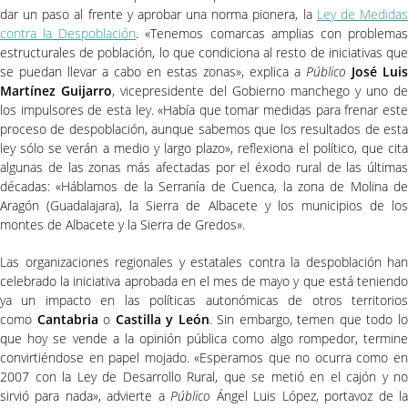
dar un paso al frente y aprobar una norma pionera, la
Ley de Medida
contra la Despoblación
. «Tenemos comarcas amplias con problema
estructurales de población, lo que condiciona al resto de iniciativas que
se puedan llevar a cabo en estas zonas», explica a
Público
José Luis
Martínez Guijarro
, vicepresidente del Gobierno manchego y uno de
los impulsores de esta ley. «Había que tomar medidas para frenar este
proceso de despoblación, aunque sabemos que los resultados de esta
ley sólo se verán a medio y largo plazo», reflexiona el político, que cita
algunas de las zonas más afectadas por el éxodo rural de las últimas
décadas: «Háblamos de la Serranía de Cuenca, la zona de Molina de
Aragón (Guadalajara), la Sierra de Albacete y los municipios de los
montes de Albacete y la Sierra de Gredos».
Las organizaciones regionales y estatales contra la despoblación han
celebrado la iniciativa aprobada en el mes de mayo y que está teniendo
ya un impacto en las políticas autonómicas de otros territorios
como
Cantabria
o
Castilla y León
. Sin embargo, temen que todo l
que hoy se vende a la opinión pública como algo rompedor, termine
convirtiéndose en papel mojado. «Esperamos que no ocurra como en
2007 con la Ley de Desarrollo Rural, que se metió en el cajón y no
sirvió para nada», advierte a
Público
Ángel Luis López, portavoz de l