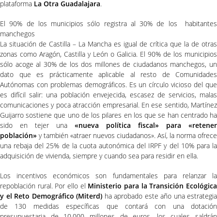
plataforma
La Otra Guadalajara
.
El 90% de los municipios sólo registra al 30% de los habitantes
manchegos
La situación de Castilla – La Mancha es igual de crítica que la de otras
zonas como Aragón, Castilla y León o Galicia. El 90% de los municipios
sólo acoge al 30% de los dos millones de ciudadanos manchegos, un
dato que es prácticamente aplicable al resto de Comunidades
Autónomas con problemas demográficos. Es un círculo vicioso del que
es difícil salir: una población envejecida, escasez de servicios, malas
comunicaciones y poca atracción empresarial. En ese sentido, Martínez
Guijarro sostiene que uno de los pilares en los que se han centrado ha
sido en tejer una
«nueva política fiscal» para «retener
población»
y también «atraer nuevos ciudadanos». Así, la norma ofrece
una rebaja del 25% de la cuota autonómica del IRPF y del 10% para la
adquisición de vivienda, siempre y cuando sea para residir en ella.
Los incentivos económicos son fundamentales para relanzar la
repoblación rural. Por ello el
Ministerio para la Transición Ecológic
y el Reto Demográfico (Miterd)
ha aprobado este año una estrategia
de 130 medidas específicas que contará con una dotación
presupuestaria de 10.000 millones de euros, los cuales saldrán