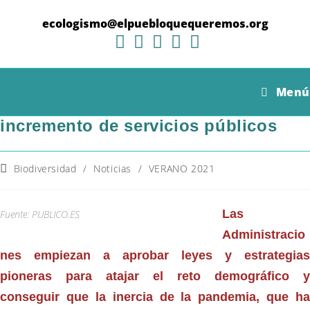
Ir
al
ecologismo@elpuebloquequeremos.org
contenido
El plan para repoblar la España
Menú
vaciada: incentivos fiscales e
incremento de servicios públicos
Categoría
Biodiversidad
/
Noticias
/
VERANO 2021
de
la
entrada:
Las
Fuente: PUBLICO.ES
Administracio
nes empiezan a aprobar leyes y estrategias
pioneras para atajar el reto demográfico y
conseguir que la inercia de la pandemia, que ha