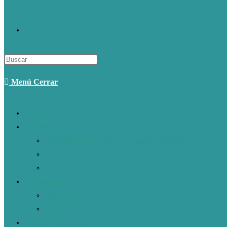
Alternar
Búsqueda
Menú
Cerrar
De
Inicio
Iniciativas Eco
La
Estrategia Local Contra el Cambio Climático
Acciones
Web
Programas eco grupos municipales
Sugerencias
Informes
LIBROS
Vida Eco-saludable