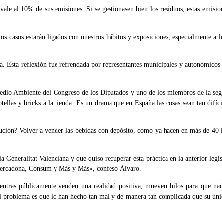
ale al 10% de sus emisiones. Si se gestionasen bien los residuos, estas emisi
 casos estarán ligados con nuestros hábitos y exposiciones, especialmente a lo
a. Esta reflexión fue refrendada por representantes municipales y autonómicos 
Medio Ambiente del Congreso de los Diputados y uno de los miembros de la seg
llas y bricks a la tienda. Es un drama que en España las cosas sean tan difíci
lución? Volver a vender las bebidas con depósito, como ya hacen en más de 40 
la Generalitat Valenciana y que quiso recuperar esta práctica en la anterior leg
e Mercadona, Consum y Más y Más», confesó Àlvaro.
ientras públicamente venden una realidad positiva, mueven hilos para que n
l problema es que lo han hecho tan mal y de manera tan complicada que su úni