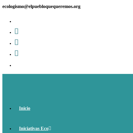
Ir
ecologismo@elpuebloquequeremos.org
al
contenido
Inicio
Iniciativas Eco