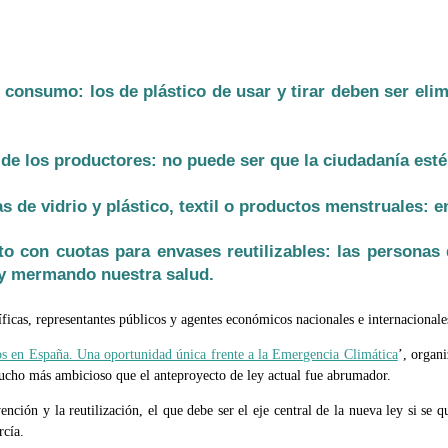
 consumo: los de plástico de usar y tirar deben ser eli
e los productores: no puede ser que la ciudadanía esté 
as de vidrio y plástico, textil o productos menstruales: e
con cuotas para envases reutilizables: las personas de
 y mermando nuestra salud.
íficas, representantes públicos y agentes económicos nacionales e internacionale
os en España. Una oportunidad única frente a la Emergencia Climática
’, organ
cho más ambicioso que el anteproyecto de ley actual fue abrumador.
nción y la reutilización, el que debe ser el eje central de la nueva ley si se q
rcía.