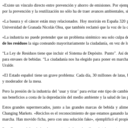
«Existe un vínculo directo entre prevención y ahorro de emisiones. Por ejem
por la prevención y la reutilización no sólo ha de traer avances ambientales, 
«La basura y el cáncer están muy relacionados. Hoy morirán en España 320 per
Universidad de Granada Nicolás Olea, que también reclamó que la voz de la 
«La industria no puede pretender que un problema sistémico sea solo culpa de
de los residuos
la siga costeando mayoritariamente la ciudadanía, en vez de l
“La Ley de Residuos tiene que incluir el Sistema de Depósito. Punto”. Así 
para envases de bebidas. “La ciudadanía nos ha elegido para poner en marcha 
Uralde.
«El Estado español tiene un grave problema: Cada día, 30 millones de latas, 
y moderador de la mesa.
Pero la presión de la industria del ‘usar y tirar’ para evitar este tipo de cam
sus beneficios a costa de la depredación del medio ambiente y la salud de l
Estos grandes supermercados, junto a las grandes marcas de bebida y alim
Changing Markets. «Reciclos es el reconocimiento de que estamos ganando la 
marcha. Han movido ficha, pero con una solución fake», ejemplificó el prop