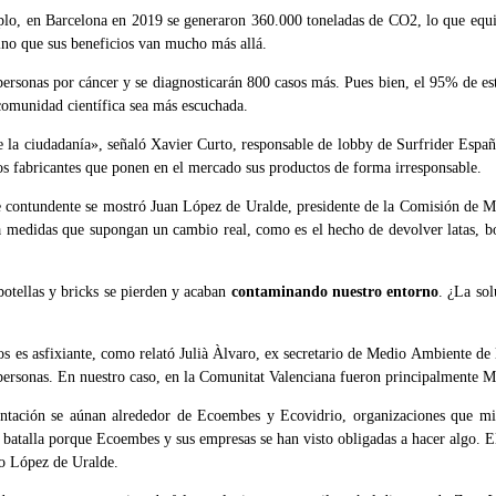
plo, en Barcelona en 2019 se generaron 360.000 toneladas de CO2, lo que equiv
sino que sus beneficios van mucho más allá.
sonas por cáncer y se diagnosticarán 800 casos más. Pues bien, el 95% de estos
comunidad científica sea más escuchada.
 la ciudadanía», señaló Xavier Curto, responsable de lobby de Surfrider Españ
os fabricantes que ponen en el mercado sus productos de forma irresponsable.
de contundente se mostró Juan López de Uralde, presidente de la Comisión de 
medidas que supongan un cambio real, como es el hecho de devolver latas, bote
botellas y bricks se pierden y acaban
contaminando nuestro entorno
. ¿La so
bios es asfixiante, como relató Julià Àlvaro, ex secretario de Medio Ambiente de 
as personas. En nuestro caso, en la Comunitat Valenciana fueron principalment
entación se aúnan alrededor de Ecoembes y Ecovidrio, organizaciones que m
batalla porque Ecoembes y sus empresas se han visto obligadas a hacer algo. E
io López de Uralde.