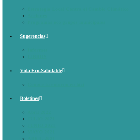
Estrategia Local Contra el Cambio Climático
Acciones
Programas eco grupos municipales
Sugerencias
Informes
LIBROS
Vida Eco-Saludable
Conoce tu entorno en bici
Boletines
Abril 2022
JULIO 2021
JUNIO 2021
MAYO 2021
ABRIL 2021