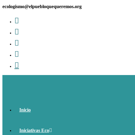
Ir
ecologismo@elpuebloquequeremos.org
al
contenido
Inicio
Iniciativas Eco