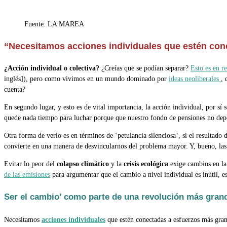
de
la
Fuente: LA MAREA
entrada:
“Necesitamos acciones individuales que estén cone
¿Acción individual o colectiva?
¿Creías que se podían separar?
Esto es en r
inglés]), pero como vivimos en un mundo dominado por
ideas neoliberales
, 
cuenta?
En segundo lugar, y esto es de vital importancia, la acción individual, por sí
quede nada tiempo para luchar porque que nuestro fondo de pensiones no de
Otra forma de verlo es en términos de ‘petulancia silenciosa’, si el resultado
convierte en una manera de desvincularnos del problema mayor. Y, bueno, las
Evitar lo peor del
colapso climático
y la
crisis ecológica
exige cambios en la
de las emisiones
para argumentar que el cambio a nivel individual es inútil, es
Ser el cambio’ como parte de una revolución más gran
Necesitamos
acciones individuales
que estén conectadas a esfuerzos más grand