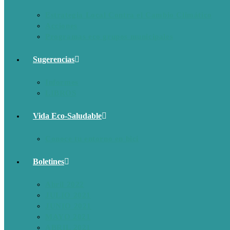
Estrategia Local Contra el Cambio Climático
Acciones
Programas eco grupos municipales
Sugerencias
Informes
LIBROS
Vida Eco-Saludable
Conoce tu entorno en bici
Boletines
Abril 2022
JULIO 2021
JUNIO 2021
MAYO 2021
ABRIL 2021