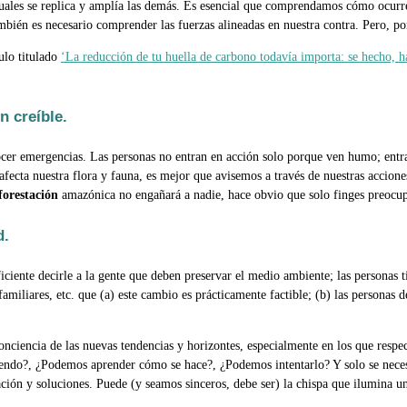
cuales se replica y amplía las demás. Es esencial que comprendamos cómo ocurre
ambién es necesario comprender las fuerzas alineadas en nuestra contra. Pero, po
ulo titulado
‘La reducción de tu huella de carbono todavía importa: se hecho, h
n creíble.
ocer emergencias. Las personas no entran en acción solo porque ven humo; entra
fecta nuestra flora y fauna, es mejor que avisemos a través de nuestras accion
forestación
amazónica no engañará a nadie, hace obvio que solo finges preocupa
d.
iciente decirle a la gente que deben preservar el medio ambiente; las personas
familiares, etc. que (a) este cambio es prácticamente factible; (b) las personas 
onciencia de las nuevas tendencias y horizontes, especialmente en los que respe
ciendo?, ¿Podemos aprender cómo se hace?, ¿Podemos intentarlo? Y solo se nece
ción y soluciones. Puede (y seamos sinceros, debe ser) la chispa que ilumina un