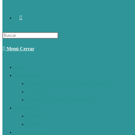
Alternar
Búsqueda
Menú
Cerrar
De
Inicio
Iniciativas Eco
La
Estrategia Local Contra el Cambio Climático
Acciones
Web
Programas eco grupos municipales
Sugerencias
Informes
LIBROS
Vida Eco-saludable