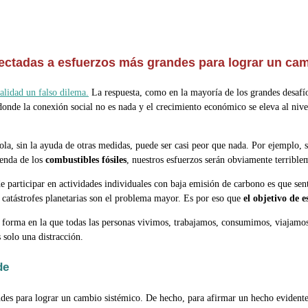
ctadas a esfuerzos más grandes para lograr un cambi
ealidad un falso dilema.
La respuesta, como en la mayoría de los grandes desafíos
donde la conexión social no es nada y el crecimiento económico se eleva al niv
 sola, sin la ayuda de otras medidas, puede ser casi peor que nada. Por ejemplo,
penda de los
combustibles fósiles
, nuestros esfuerzos serán obviamente terrible
 de participar en actividades individuales con baja emisión de carbono es que se
 catástrofes planetarias son el problema mayor. Es por eso que
el objetivo de 
 forma en la que todas las personas vivimos, trabajamos, consumimos, viajamos
 solo una distracción.
de
es para lograr un cambio sistémico. De hecho, para afirmar un hecho evidente, n