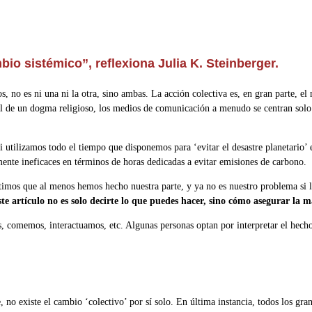
o sistémico”, reflexiona Julia K. Steinberger.
, no es ni una ni la otra, sino ambas. La acción colectiva es, en gran parte, el
el de un dogma religioso, los medios de comunicación a menudo se centran solo 
 si utilizamos todo el tiempo que disponemos para ‘evitar el desastre planetario
mente ineficaces en términos de horas dedicadas a evitar emisiones de carbono.
ntimos que al menos hemos hecho nuestra parte, y ya no es nuestro problema si la
este artículo no es solo decirte lo que puedes hacer, sino cómo asegurar la 
, comemos, interactuamos, etc. Algunas personas optan por interpretar el hech
o existe el cambio ‘colectivo’ por sí solo. En última instancia, todos los gra