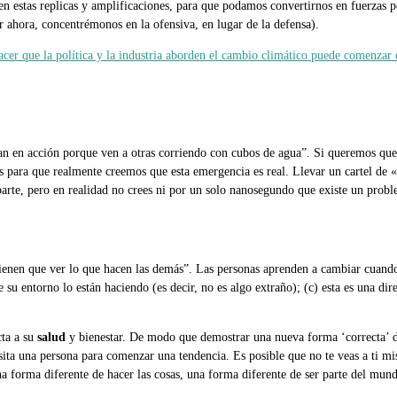
n estas replicas y amplificaciones, para que podamos convertirnos en fuerzas po
r ahora, concentrémonos en la ofensiva, en lugar de la defensa).
acer que la política y la industria aborden el cambio climático puede comenzar 
n en acción porque ven a otras corriendo con cubos de agua”. Si queremos que, 
es para que realmente creemos que esta emergencia es real. Llevar un cartel de 
rte, pero en realidad no crees ni por un solo nanosegundo que existe un probl
 tienen que ver lo que hacen las demás”. Las personas aprenden a cambiar cuand
de su entorno lo están haciendo (es decir, no es algo extraño); (c) esta es una di
cta a su
salud
y bienestar. De modo que demostrar una nueva forma ‘correcta’ de
sita una persona para comenzar una tendencia. Es posible que no te veas a ti
a forma diferente de hacer las cosas, una forma diferente de ser parte del mund