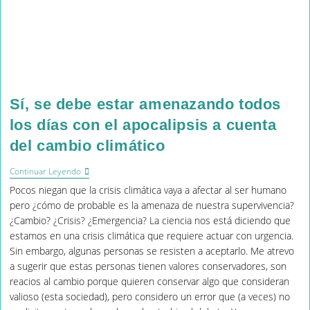
Sí, se debe estar amenazando todos
los días con el apocalipsis a cuenta
del cambio climático
Sí,
Continuar Leyendo
Se
Pocos niegan que la crisis climática vaya a afectar al ser humano
Debe
Estar
pero ¿cómo de probable es la amenaza de nuestra supervivencia?
Amenazando
¿Cambio? ¿Crisis? ¿Emergencia? La ciencia nos está diciendo que
Todos
estamos en una crisis climática que requiere actuar con urgencia.
Los
Días
Sin embargo, algunas personas se resisten a aceptarlo. Me atrevo
Con
a sugerir que estas personas tienen valores conservadores, son
El
reacios al cambio porque quieren conservar algo que consideran
Apocalipsis
A
valioso (esta sociedad), pero considero un error que (a veces) no
Cuenta