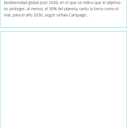
biodiversidad global post 2020, en el que se indica que el objetivo
Al
Menos
es proteger, al menos, el 30% del planeta, tanto la tierra como el
Un
mar, para el año 2030, según señala Campaign…
30%
Del
Planeta
Para
2030