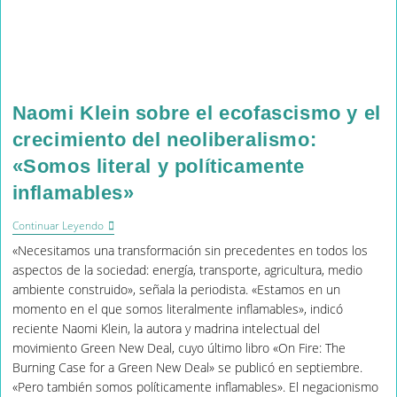
Naomi Klein sobre el ecofascismo y el
crecimiento del neoliberalismo:
«Somos literal y políticamente
inflamables»
Naomi
Continuar Leyendo
Klein
«Necesitamos una transformación sin precedentes en todos los
Sobre
El
aspectos de la sociedad: energía, transporte, agricultura, medio
Ecofascismo
ambiente construido», señala la periodista. «Estamos en un
Y
momento en el que somos literalmente inflamables», indicó
El
Crecimiento
reciente Naomi Klein, la autora y madrina intelectual del
Del
movimiento Green New Deal, cuyo último libro «On Fire: The
Neoliberalismo:
Burning Case for a Green New Deal» se publicó en septiembre.
«Somos
Literal
«Pero también somos políticamente inflamables». El negacionismo
Y