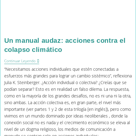
Un manual audaz: acciones contra el
colapso climático
Un
Continuar Leyendo
Manual
“Necesitamos acciones individuales que estén conectadas a
Audaz:
Acciones
esfuerzos más grandes para lograr un cambio sistémico”, reflexiona
Contra
Julia K. Steinberger. ¿Acción individual o colectiva? ¿Creías que se
El
podían separar? Esto es en realidad un falso dilema. La respuesta,
Colapso
Climático
como en la mayoría de los grandes desafíos, no es ni una ni la otra,
sino ambas. La acción colectiva es, en gran parte, el nivel más
importante (ver partes 1 y 2 de esta trilogía [en inglés]), pero como
vivimos en un mundo dominado por ideas neoliberales , donde la
conexión social no es nada y el crecimiento económico se eleva al
nivel de un dogma religioso, los medios de comunicación a
menudo se centran solo en acciones individuales:…