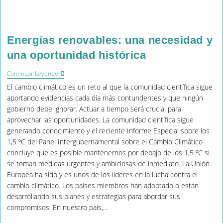
Energías renovables: una necesidad y
una oportunidad histórica
Energías
Continuar Leyendo
Renovables:
El cambio climático es un reto al que la comunidad científica sigue
Una
Necesidad
aportando evidencias cada día más contundentes y que ningún
Y
gobierno debe ignorar. Actuar a tiempo será crucial para
Una
aprovechar las oportunidades. La comunidad científica sigue
Oportunidad
Histórica
generando conocimiento y el reciente Informe Especial sobre los
1,5 ºC del Panel Intergubernamental sobre el Cambio Climático
concluye que es posible mantenernos por debajo de los 1,5 ºC si
se toman medidas urgentes y ambiciosas de inmediato. La Unión
Europea ha sido y es unos de los líderes en la lucha contra el
cambio climático. Los países miembros han adoptado o están
desarrollando sus planes y estrategias para abordar sus
compromisos. En nuestro país,…