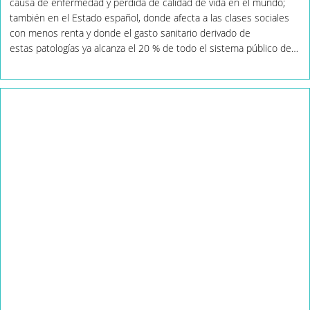
causa de enfermedad y pérdida de calidad de vida en el mundo;
Saludable,
también en el Estado español, donde afecta a las clases sociales
Sostenible
Y
con menos renta y donde el gasto sanitario derivado de
Basada
estas patologías ya alcanza el 20 % de todo el sistema público de…
En
La
Justicia
Social