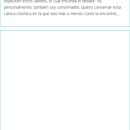
expliciten estos valores, lo cual enturbia el debate. Yo,
Del
Cambio
personalmente, también soy conservador, quiero conservar esta
Climático
canica cósmica en la que vivo más o menos como la encontré,…