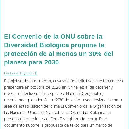
El Convenio de la ONU sobre la
Diversidad Biológica propone la
protección de al menos un 30% del
planeta para 2030
El
Continuar Leyendo
Convenio
El objetivo del documento, cuya versión definitiva se estima que se
De
La
presentará en octubre de 2020 en China, es el de detener y
ONU
revertir el declive de las especies. National Geographic,
Sobre
recomienda que además un 20% de la tierra sea designada como
La
Diversidad
área de estabilización del clima El Convenio de la Organización de
Biológica
las Naciones Unidas (ONU) sobre la Diversidad Biológica ha
Propone
presentado este lunes el Zero Draft (borrador cero). Este
La
Protección
documento supone la propuesta de texto para un marco de
De