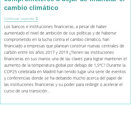
cambio climático
Las
Continuar Leyendo
Instituciones
Los bancos e instituciones financieras, a pesar de haber
Financieras
Deben
aumentado el nivel de ambición de sus políticas y de haberse
Comprometerse
comprometido en la lucha contra el cambio climático, han
A
financiado a empresas que planean construir nuevas centrales de
Dejar
De
carbón entre los años 2017 y 2019 ¿Tienen las instituciones
Financiar
financieras en sus manos una de las claves para lograr mantener el
El
aumento de la temperatura global por debajo de 1,5ºC? Durante la
Cambio
Climático
COP25 celebrada en Madrid han tenido lugar una serie de eventos
y conferencias donde se ha debatido mucho acerca del papel de
las instituciones financieras y su poder para redirigir o acelerar el
curso de una transición…