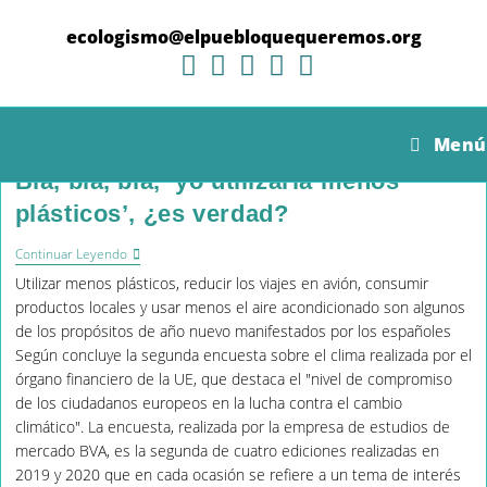
Ir
al
ecologismo@elpuebloquequeremos.org
contenido
Menú
Bla, bla, bla, ‘yo utilizaría menos
plásticos’, ¿es verdad?
Bla,
Continuar Leyendo
Bla,
Utilizar menos plásticos, reducir los viajes en avión, consumir
Bla,
‘yo
productos locales y usar menos el aire acondicionado son algunos
Utilizaría
de los propósitos de año nuevo manifestados por los españoles
Menos
Según concluye la segunda encuesta sobre el clima realizada por el
Plásticos’,
¿es
órgano financiero de la UE, que destaca el "nivel de compromiso
Verdad?
de los ciudadanos europeos en la lucha contra el cambio
climático". La encuesta, realizada por la empresa de estudios de
mercado BVA, es la segunda de cuatro ediciones realizadas en
2019 y 2020 que en cada ocasión se refiere a un tema de interés