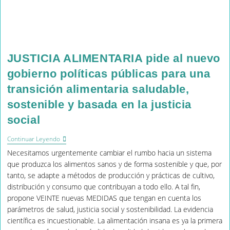
JUSTICIA ALIMENTARIA pide al nuevo
gobierno políticas públicas para una
transición alimentaria saludable,
sostenible y basada en la justicia
social
JUSTICIA
Continuar Leyendo
ALIMENTARIA
Necesitamos urgentemente cambiar el rumbo hacia un sistema
Pide
Al
que produzca los alimentos sanos y de forma sostenible y que, por
Nuevo
tanto, se adapte a métodos de producción y prácticas de cultivo,
Gobierno
distribución y consumo que contribuyan a todo ello. A tal fin,
Políticas
Públicas
propone VEINTE nuevas MEDIDAS que tengan en cuenta los
Para
parámetros de salud, justicia social y sostenibilidad. La evidencia
Una
científica es incuestionable. La alimentación insana es ya la primera
Transición
Alimentaria